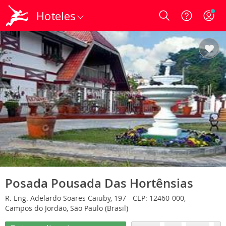
Hoteles
Login
Posada Pousada Das Hortênsias
R. Eng. Adelardo Soares Caiuby, 197 - CEP: 12460-000,
Campos do Jordão, São Paulo (Brasil)