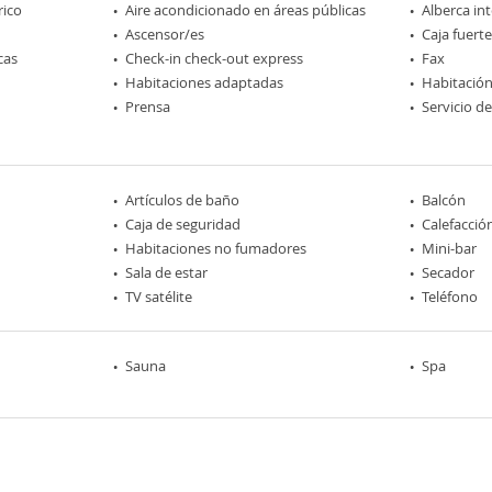
rico
Aire acondicionado en áreas públicas
Alberca int
Ascensor/es
Caja fuerte
cas
Check-in check-out express
Fax
Habitaciones adaptadas
Habitación
Prensa
Servicio d
Artículos de baño
Balcón
Caja de seguridad
Calefacció
Habitaciones no fumadores
Mini-bar
Sala de estar
Secador
TV satélite
Teléfono
Sauna
Spa