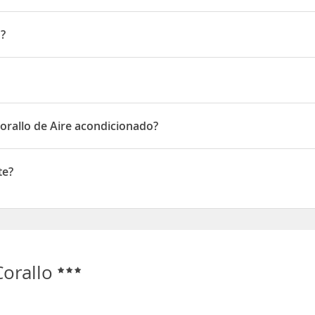
otti 59
o?
Corallo de Aire acondicionado?
onen de Aire acondicionado
te?
Corallo