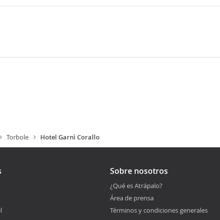
Torbole
Hotel Garnì Corallo
s
Sobre nosotros
¿Qué es Atrápalo?
Área de prensa
l
Términos y condiciones generales