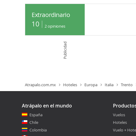
Extraordinario
10
2
opiniones
Publicidad
Atrapalo.com.mx
Hoteles
Europa
Italia
Trento
Atrápalo en el mundo
Producto
España
Vuelos
Chile
Hoteles
Colombia
Vuelo + Hote