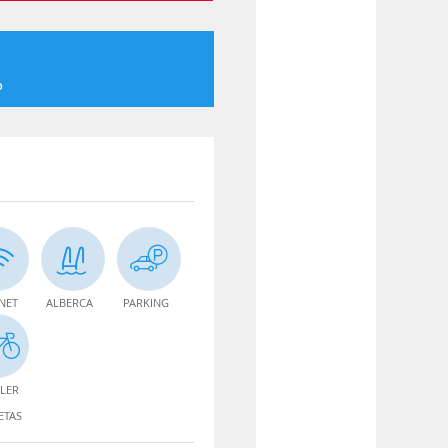
o
NET
ALBERCA
PARKING
LER
ETAS