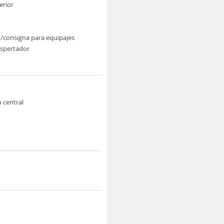
erior
/consigna para equipajes
espertador
n central