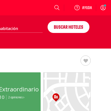
Login
BUSCAR HOTELES
Extraordinario
10
2 opiniones