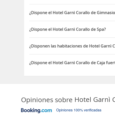
El Hotel Garnì Corallo está situado en Via G. Matte
¿Dispone el Hotel Garnì Corallo de Gimnasi
Sí, el Hotel Garnì Corallo dispone de Gimnasio
¿Dispone el Hotel Garnì Corallo de Spa?
Sí, el Hotel Garnì Corallo dispone de Spa
¿Disponen las habitaciones de Hotel Garnì 
Sí, las habitaciones del Hotel Garnì Corallo disp
¿Dispone el Hotel Garnì Corallo de Caja fuer
Sí, el Hotel Garnì Corallo dispone de Caja fuerte
Opiniones sobre
Hotel Garnì 
Opiniones 100% verificadas