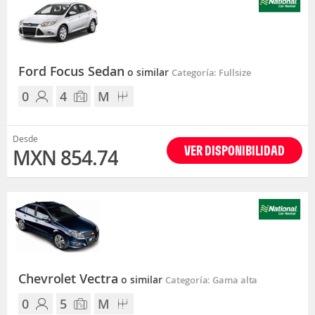
Ford Focus Sedan
o similar
Categoría: Fullsize
0
4
M
Desde
VER DISPONIBILIDAD
MXN 854.74
Chevrolet Vectra
o similar
Categoría: Gama alta
0
5
M