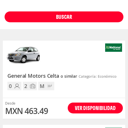
BUSCAR
General Motors Celta
o similar
Categoría: Económico
0
2
M
Desde
VER DISPONIBILIDAD
MXN 463.49