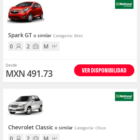
Spark GT
o similar
Categoría: Mini
0
2
M
Desde
VER DISPONIBILIDAD
MXN 491.73
Chevrolet Classic
o similar
Categoría: Chico
0
2
M