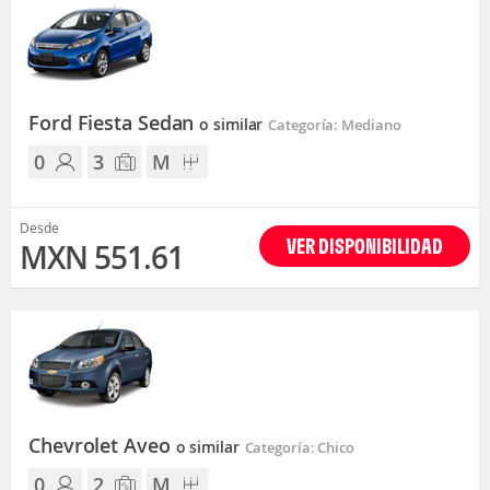
Ford Fiesta Sedan
o similar
Categoría: Mediano
0
3
M
Desde
VER DISPONIBILIDAD
MXN 551.61
Chevrolet Aveo
o similar
Categoría: Chico
0
2
M