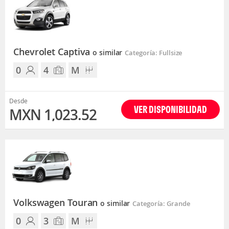
Chevrolet Captiva
o similar
Categoría: Fullsize
0
4
M
Desde
VER DISPONIBILIDAD
MXN 1,023.52
Volkswagen Touran
o similar
Categoría: Grande
0
3
M