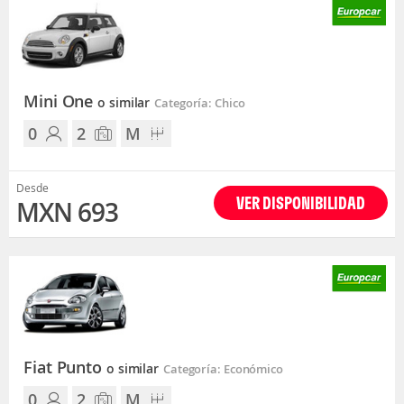
Mini One
o similar
Categoría: Chico
0
2
M
Desde
VER DISPONIBILIDAD
MXN 693
Fiat Punto
o similar
Categoría: Económico
0
2
M