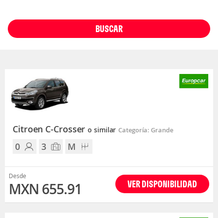
BUSCAR
Citroen C-Crosser
o similar
Categoría: Grande
0
3
M
Desde
VER DISPONIBILIDAD
MXN 655.91