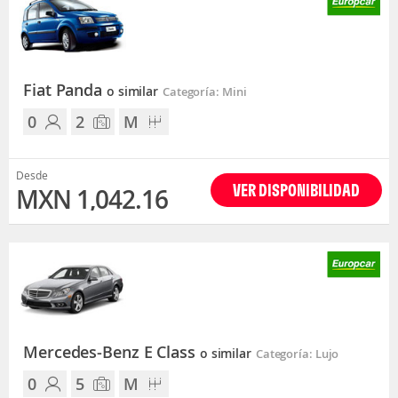
Fiat Panda
o similar
Categoría: Mini
0
2
M
Desde
VER DISPONIBILIDAD
MXN 1,042.16
Mercedes-Benz E Class
o similar
Categoría: Lujo
0
5
M