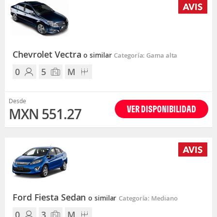
Chevrolet Vectra
o similar
Categoría: Gama alta
0
5
M
Desde
VER DISPONIBILIDAD
MXN 551.27
Ford Fiesta Sedan
o similar
Categoría: Mediano
0
3
M