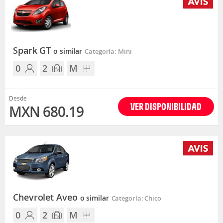
Spark GT
o similar
Categoría: Mini
0
2
M
Desde
VER DISPONIBILIDAD
MXN 680.19
Chevrolet Aveo
o similar
Categoría: Chico
0
2
M