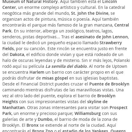
Museum of Natural History
. Aquí también está el
Lincoln
Center
, un enorme complejo artístico y cultural. En la catedral
neogótica más grande del mundo,
St. John the Divine
, se
organizan actos de pintura, música o poesía. Aquí también
encontrarás el parque más famoso de la gran manzana,
Central
Park
. En su interior, alberga un zoológico, teatros, lagos,
senderos, pistas deportivas... Tras el
asesinato de John Lennon
,
la ciudad le dedicó un pequeño espacio llamado
Strawberry
Fields
, por su canción. Este rincón se encuentra justo en frente
del
Dakota
, el edificio donde vivían y que está rodeado de un
halo de oscuras leyendas y de misterio. Sin ir más lejos, Polanski
rodó aquí su película
La semilla del diablo
. Al norte de Uptown
se encuentra
Harlem
un barrio con carácter propio en el que
podrás disfrutar de
misas góspel
en sus iglesias baptistas.
Desde el Financial District puedes cruzar el
Puente de Brooklyn
caminando mientras disfrutas de las maravillosas vistas. Una
vez al otro lado del puente, explora el barrio de
Brooklyn
Heights
con sus impresionantes vistas del
skyline de
Manhattan
. Otras zonas interesantes para visitar son
Prospect
Park
, un enorme y precioso parque;
Williamsburg
con sus
galerías de arte y
Dumbo
, el barrio de moda de la zona de
Brooklyn. El
Bronx
se extiende al norte de la ciudad. Aquí
encontrarás el
Bronx Zoo
o el
estadio de los Yankees
.
Queens