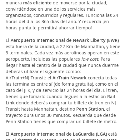
manera
más eficiente
de moverse por la ciudad,
convirtiéndose en una de los servicios más
organizados, concurridos y regulares. Funciona las 24
horas del día los 365 días del año. Y recuerda ¡en
horas punta te permitirá ahorrar tiempo!
El
Aeropuerto Internacional de Newark Liberty (EWR)
está fuera de la ciudad, a 22 Km de Manhattan, y tiene
3 terminales. Cada vez más aerolíneas operan en este
aeropuerto, incluidas las populares
low cost
. Para
llegar hasta el centro de la ciudad que nunca duerme
deberás utilizar el siguiente combo:
AirTrain+NJ Transit: el
AirTrain Newark
conecta todas
las terminales entre sí (de forma gratuita), como en el
caso del JFK, y da servicio las 24 horas del día. El tren,
tienes que tomarlo cuando llegues a la estación
Rail
Link
donde deberás comprar tu billete de tren en NJ
Transit hasta Manhattan, destino
Penn Station
, el
trayecto dura unos 30 minutos. Recuerda que desde
Penn Station tienes que comprar un billete de metro.
El
Aeropuerto Internacional de LaGuardia (LGA)
está