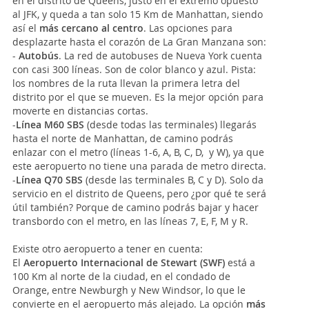
en el distrito de Queens, justo en el extremo opuesto
al JFK, y queda a tan solo 15 Km de Manhattan, siendo
así el
más cercano al centro
. Las opciones para
desplazarte hasta el corazón de La Gran Manzana son:
-
Autobús
. La red de autobuses de Nueva York cuenta
con casi 300 líneas. Son de color blanco y azul. Pista:
los nombres de la ruta llevan la primera letra del
distrito por el que se mueven. Es la mejor opción para
moverte en distancias cortas.
-
Línea M60 SBS
(desde todas las terminales) llegarás
hasta el norte de Manhattan, de camino podrás
enlazar con el metro (líneas 1-6, A, B, C, D, y W), ya que
este aeropuerto no tiene una parada de metro directa.
-
Línea Q70 SBS
(desde las terminales B, C y D). Solo da
servicio en el distrito de Queens, pero ¿por qué te será
útil también? Porque de camino podrás bajar y hacer
transbordo con el metro, en las líneas 7, E, F, M y R.
Existe otro aeropuerto a tener en cuenta:
El
Aeropuerto Internacional de Stewart
(SWF)
está a
100 Km al norte de la ciudad, en el condado de
Orange, entre Newburgh y New Windsor, lo que le
convierte en el aeropuerto más alejado. La opción
más