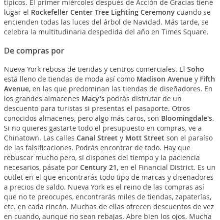
típicos. El primer miércoles después de Acción de Gracias tiene
lugar el
Rockefeller Center Tree Lighting Ceremony
cuando se
encienden todas las luces del árbol de Navidad. Más tarde, se
celebra la multitudinaria despedida del año en Times Square.
De compras por
Nueva York rebosa de tiendas y centros comerciales. El
Soho
está lleno de tiendas de moda así como
Madison Avenue
y
Fifth
Avenue
, en las que predominan las tiendas de diseñadores. En
los grandes almacenes
Macy's
podrás disfrutar de un
descuento para turistas si presentas el pasaporte. Otros
conocidos almacenes, pero algo más caros, son
Bloomingdale's
.
Si no quieres gastarte todo el presupuesto en compras, ve a
Chinatown. Las calles
Canal Street
y
Mott Street
son el paraíso
de las falsificaciones. Podrás encontrar de todo. Hay que
rebuscar mucho pero, si dispones del tiempo y la paciencia
necesarios, pásate por
Century 21
, en el Financial District. Es un
outlet en el que encontrarás todo tipo de marcas y diseñadores
a precios de saldo. Nueva York es el reino de las compras así
que no te preocupes, encontrarás miles de tiendas, zapaterías,
etc. en cada rincón. Muchas de ellas ofrecen descuentos de vez
en cuando, aunque no sean rebajas. Abre bien los ojos. Mucha