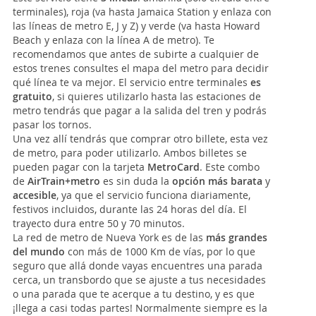
terminales), roja (va hasta Jamaica Station y enlaza con
las líneas de metro E, J y Z) y verde (va hasta Howard
Beach y enlaza con la línea A de metro). Te
recomendamos que antes de subirte a cualquier de
estos trenes consultes el mapa del metro para decidir
qué línea te va mejor. El servicio entre terminales
es
gratuito
, si quieres utilizarlo hasta las estaciones de
metro tendrás que pagar a la salida del tren y podrás
pasar los tornos.
Una vez allí tendrás que comprar otro billete, esta vez
de metro, para poder utilizarlo. Ambos billetes se
pueden pagar con la tarjeta
MetroCard
. Este combo
de
AirTrain+metro
es sin duda la
opción más barata
y
accesible
, ya que el servicio funciona diariamente,
festivos incluidos, durante las 24 horas del día. El
trayecto dura entre 50 y 70 minutos.
La red de metro de Nueva York es de las
más grandes
del mundo
con más de 1000 Km de vías, por lo que
seguro que allá donde vayas encuentres una parada
cerca, un transbordo que se ajuste a tus necesidades
o una parada que te acerque a tu destino, y es que
¡llega a casi todas partes! Normalmente siempre es la