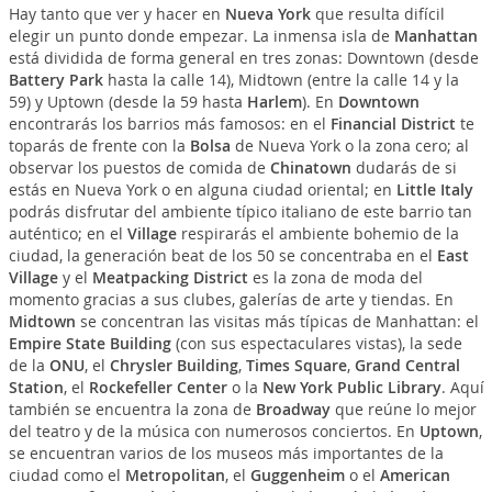
Hay tanto que ver y hacer en
Nueva York
que resulta difícil
elegir un punto donde empezar. La inmensa isla de
Manhattan
está dividida de forma general en tres zonas: Downtown (desde
Battery Park
hasta la calle 14), Midtown (entre la calle 14 y la
59) y Uptown (desde la 59 hasta
Harlem
). En
Downtown
encontrarás los barrios más famosos: en el
Financial District
te
toparás de frente con la
Bolsa
de Nueva York o la zona cero; al
observar los puestos de comida de
Chinatown
dudarás de si
estás en Nueva York o en alguna ciudad oriental; en
Little Italy
podrás disfrutar del ambiente típico italiano de este barrio tan
auténtico; en el
Village
respirarás el ambiente bohemio de la
ciudad, la generación beat de los 50 se concentraba en el
East
Village
y el
Meatpacking District
es la zona de moda del
momento gracias a sus clubes, galerías de arte y tiendas. En
Midtown
se concentran las visitas más típicas de Manhattan: el
Empire State Building
(con sus espectaculares vistas), la sede
de la
ONU
, el
Chrysler Building
,
Times Square
,
Grand Central
Station
, el
Rockefeller Center
o la
New York Public Library
. Aquí
también se encuentra la zona de
Broadway
que reúne lo mejor
del teatro y de la música con numerosos conciertos. En
Uptown
,
se encuentran varios de los museos más importantes de la
ciudad como el
Metropolitan
, el
Guggenheim
o el
American