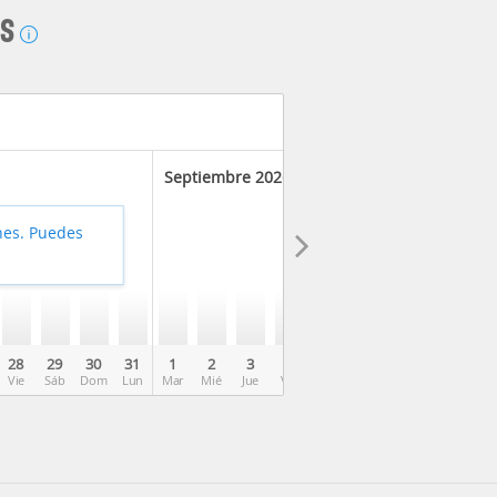
AS
Septiembre 2026
hes. Puedes
28
29
30
31
1
2
3
4
5
6
7
8
9
Vie
Sáb
Dom
Lun
Mar
Mié
Jue
Vie
Sáb
Dom
Lun
Mar
Mié