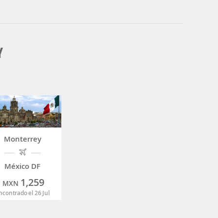
Y
Monterrey
México DF
1,259
MXN
ncontrado el 26 Jul