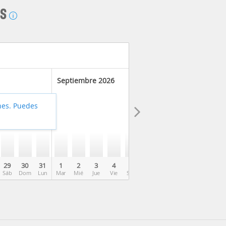
AS
Septiembre 2026
hes. Puedes
29
30
31
1
2
3
4
5
6
7
8
9
10
Sáb
Dom
Lun
Mar
Mié
Jue
Vie
Sáb
Dom
Lun
Mar
Mié
Jue