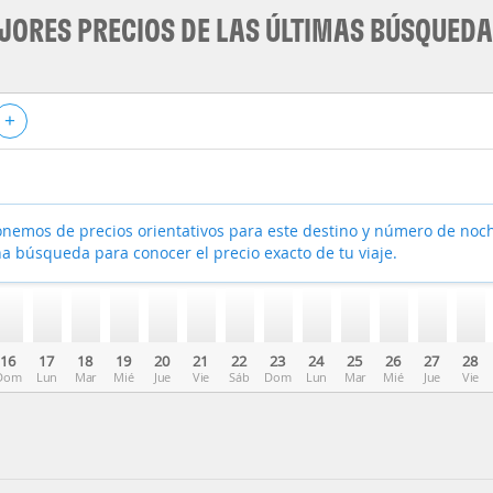
JORES PRECIOS DE LAS ÚLTIMAS BÚSQUED
+
nemos de precios orientativos para este destino y número de noc
a búsqueda para conocer el precio exacto de tu viaje.
16
17
18
19
20
21
22
23
24
25
26
27
28
Dom
Lun
Mar
Mié
Jue
Vie
Sáb
Dom
Lun
Mar
Mié
Jue
Vie