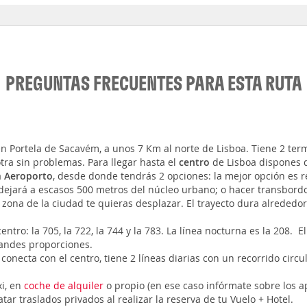
PREGUNTAS FRECUENTES PARA ESTA RUTA
n Portela de Sacavém, a unos 7 Km al norte de Lisboa. Tiene 2 ter
tra sin problemas. Para llegar hasta el
centro
de Lisboa dispones d
a
Aeroporto
, desde donde tendrás 2 opciones: la mejor opción es 
 dejará a escasos 500 metros del núcleo urbano; o hacer transbord
zona de la ciudad te quieras desplazar. El trayecto dura alrededo
centro: la 705, la 722, la 744 y la 783. La línea nocturna es la 208.
randes proporciones.
conecta con el centro, tiene 2 líneas diarias con un recorrido circu
xi, en
coche de alquiler
o propio (en ese caso infórmate sobre los a
ar traslados privados al realizar la reserva de tu Vuelo + Hotel.