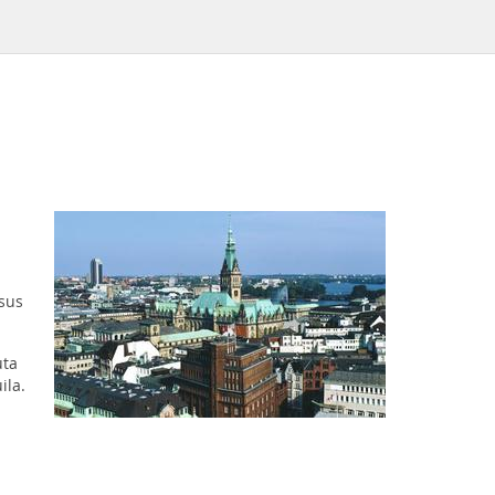
sus
uta
ila.