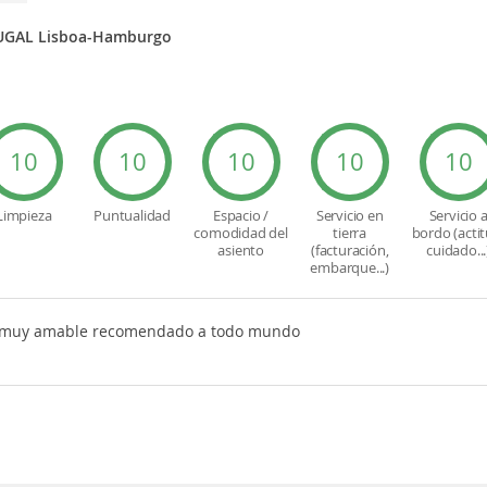
UGAL Lisboa-Hamburgo
10
10
10
10
10
Limpieza
Puntualidad
Espacio /
Servicio en
Servicio 
comodidad del
tierra
bordo (actit
asiento
(facturación,
cuidado...
embarque...)
e muy amable recomendado a todo mundo