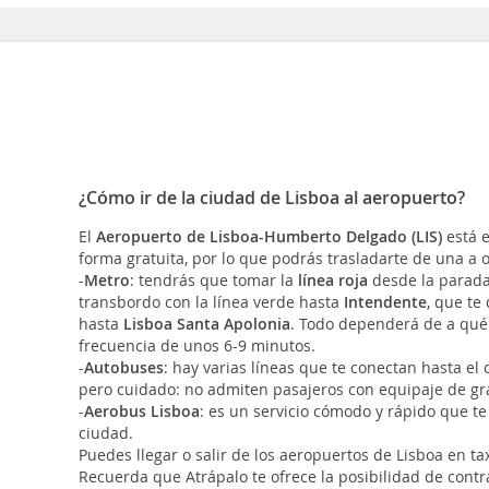
¿Cómo ir de la ciudad de Lisboa al aeropuerto?
El
Aeropuerto de Lisboa-Humberto Delgado (LIS)
está e
forma gratuita, por lo que podrás trasladarte de una a o
-
Metro
: tendrás que tomar la
línea roja
desde la parad
transbordo con la línea verde hasta
Intendente
, que te
hasta
Lisboa Santa Apolonia
. Todo dependerá de a qué 
frecuencia de unos 6-9 minutos.
-
Autobuses
: hay varias líneas que te conectan hasta el 
pero cuidado: no admiten pasajeros con equipaje de g
-
Aerobus Lisboa
: es un servicio cómodo y rápido que te 
ciudad.
Puedes llegar o salir de los aeropuertos de Lisboa en ta
Recuerda que Atrápalo te ofrece la posibilidad de contrat