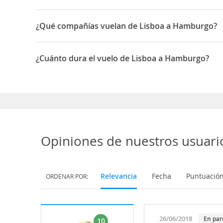
¿Qué compañías vuelan de Lisboa a Hamburgo?
Las compañías que vuelan de Lisboa a Hamburgo son: 
¿Cuánto dura el vuelo de Lisboa a Hamburgo?
La duración media para viajar entre Lisboa y Hamburgo
Opiniones de nuestros usuari
Relevancia
Fecha
Puntuació
ORDENAR POR:
26/06/2018
En par
10