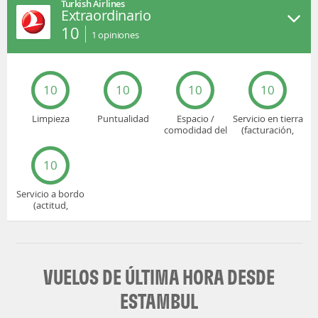
Turkish Airlines
Extraordinario
10
1
opiniones
10
10
10
10
Limpieza
Puntualidad
Espacio /
Servicio en tierra
comodidad del
(facturación,
asiento
embarque...)
10
Servicio a bordo
(actitud,
cuidado...)
VUELOS DE ÚLTIMA HORA DESDE
ESTAMBUL