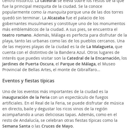
centro histórico. La
catedral
se eleva sobre los restos de la que
fue la principal mezquita de la ciudad. Se la conoce
popularmente como
la manquita
porque una de las dos torres
quedó sin terminar. La
Alcazaba
fue el palacio de los
gobernantes musulmanes y constituye uno de los monumentos
más emblemáticos de la ciudad. A sus pies, se encuentra el
teatro romano
. Además, Málaga es perfecta para disfrutar de la
playa, tanto las urbanas como las de los pueblos cercanos. Una
de las mejores playas de la ciudad es la de
La Malagueta
, que
cuenta con el distintivo de la Bandera Azul. Otros lugares de
interés que puedes visitar son la
Catedral de la Encarnación
, los
Jardines de Puerta Oscura
, el
Parque de Málaga
, el Museo
Provincial de Bellas Artes, el monte de Gibralfaro...
Eventos y fiestas típicas
Uno de los eventos más importantes de la ciudad es la
inauguración de la Feria
con un espectáculo de fuegos
artificiales. En el Real de la Feria, se puede disfrutar de música
en directo, baile y degustar los ricos vinos de la región
acompañando a unas deliciosas tapas. Además, como en el
resto de Andalucía, se celebran otras fiestas típicas como la
Semana Santa
o las
Cruces de Mayo
.