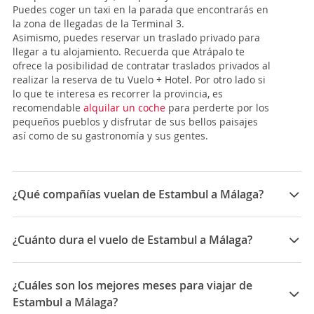
Puedes coger un taxi en la parada que encontrarás en
la zona de llegadas de la Terminal 3.
Asimismo, puedes reservar un traslado privado para
llegar a tu alojamiento. Recuerda que Atrápalo te
ofrece la posibilidad de contratar traslados privados al
realizar la reserva de tu Vuelo + Hotel. Por otro lado si
lo que te interesa es recorrer la provincia, es
recomendable
alquilar un coche
para perderte por los
pequeños pueblos y disfrutar de sus bellos paisajes
así como de su gastronomía y sus gentes.
¿Qué compañías vuelan de Estambul a Málaga?
Las compañías que vuelan de Estambul a Málaga son:
Turkish Airlines, British Airways, KLM
¿Cuánto dura el vuelo de Estambul a Málaga?
La duración media para viajar entre Estambul y
Málaga es 12:20
¿Cuáles son los mejores meses para viajar de
Estambul a Málaga?