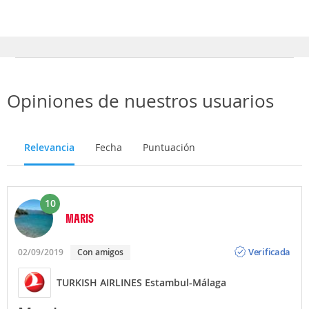
Los mejores meses para viajar de Estambul a Málaga
son Febrero, Junio, Marzo
Opiniones de nuestros usuarios
Relevancia
Fecha
Puntuación
10
MARIS
Opinión
Verificada
02/09/2019
Con amigos
TURKISH AIRLINES Estambul-Málaga