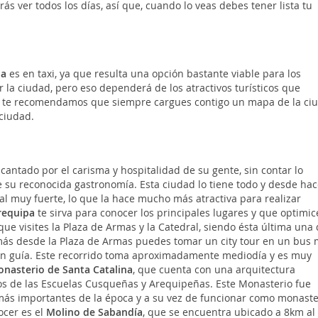
s ver todos los días, así que, cuando lo veas debes tener lista tu
pa
es en taxi, ya que resulta una opción bastante viable para los
r la ciudad, pero eso dependerá de los atractivos turísticos que
as te recomendamos que siempre cargues contigo un mapa de la ci
 ciudad.
antado por el carisma y hospitalidad de su gente, sin contar lo
 de su reconocida gastronomía. Esta ciudad lo tiene todo y desde ha
l muy fuerte, lo que la hace mucho más atractiva para realizar
requipa
te sirva para conocer los principales lugares y que optimic
e visites la Plaza de Armas y la Catedral, siendo ésta última una 
más desde la Plaza de Armas puedes tomar un city tour en un bus
un guía. Este recorrido toma aproximadamente mediodía y es muy
nasterio de Santa Catalina
, que cuenta con una arquitectura
os de las Escuelas Cusqueñas y Arequipeñas. Este Monasterio fue
 más importantes de la época y a su vez de funcionar como monaste
ocer es el
Molino de Sabandía
, que se encuentra ubicado a 8km al