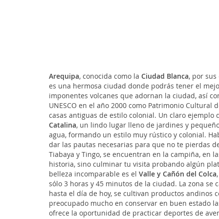
Arequipa
, conocida como la
Ciudad Blanca
, por sus
es una hermosa ciudad donde podrás tener el mejor d
imponentes volcanes que adornan la ciudad, así co
UNESCO en el año 2000 como Patrimonio Cultural de
casas antiguas de estilo colonial. Un claro ejemplo 
Catalina
, un lindo lugar lleno de jardines y peque
agua, formando un estilo muy rústico y colonial. Ha
dar las pautas necesarias para que no te pierdas de
Tiabaya y Tingo, se encuentran en la campiña, en la
historia, sino culminar tu visita probando algún p
belleza incomparable es el
Valle y Cañón del Colca
sólo 3 horas y 45 minutos de la ciudad. La zona se 
hasta el día de hoy, se cultivan productos andinos 
preocupado mucho en conservar en buen estado las I
ofrece la oportunidad de practicar deportes de aven