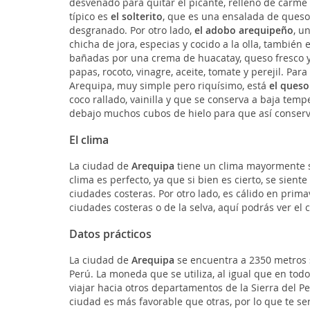
desvenado para quitar el picante, relleno de carme
típico es
el solterito
, que es una ensalada de queso 
desgranado. Por otro lado,
el adobo arequipeño
, u
chicha de jora, especias y cocido a la olla, también 
bañadas por una crema de huacatay, queso fresco 
papas, rocoto, vinagre, aceite, tomate y perejil. Pa
Arequipa, muy simple pero riquísimo, está
el queso
coco rallado, vainilla y que se conserva a baja te
debajo muchos cubos de hielo para que así conserve 
El clima
La ciudad de
Arequipa
tiene un clima mayormente s
clima es perfecto, ya que si bien es cierto, se sient
ciudades costeras. Por otro lado, es cálido en prima
ciudades costeras o de la selva, aquí podrás ver el 
Datos prácticos
La ciudad de
Arequipa
se encuentra a 2350 metros s
Perú. La moneda que se utiliza, al igual que en todo
viajar hacia otros departamentos de la Sierra del P
ciudad es más favorable que otras, por lo que te se