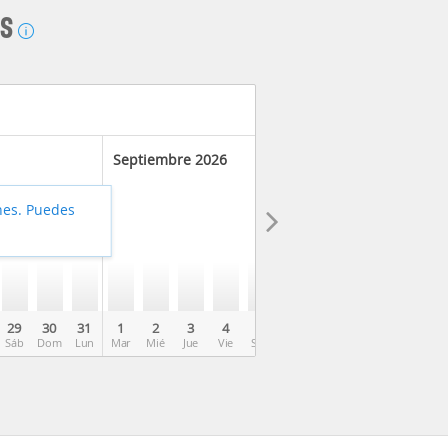
AS
Septiembre 2026
hes. Puedes
29
30
31
1
2
3
4
5
6
7
8
9
10
Sáb
Dom
Lun
Mar
Mié
Jue
Vie
Sáb
Dom
Lun
Mar
Mié
Jue