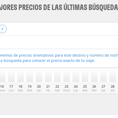
JORES PRECIOS DE LAS ÚLTIMAS BÚSQUED
+
nemos de precios orientativos para este destino y número de noc
a búsqueda para conocer el precio exacto de tu viaje.
16
17
18
19
20
21
22
23
24
25
26
27
28
Dom
Lun
Mar
Mié
Jue
Vie
Sáb
Dom
Lun
Mar
Mié
Jue
Vie