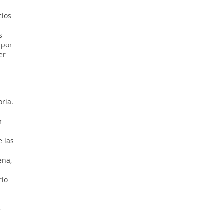
cios
s
 por
er
ria.
r
a
e las
eña,
rio
e