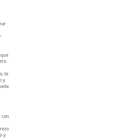
rar
r
 que
tro
, te
o y
inada
e con
rezo
o y