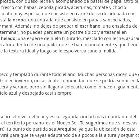
 picada, con queso, leche y acompañado de pastel de papa. Otro pl
fresco con habas, cebolla picada, aceitunas, tomate y choclo
n plato muy especial que consiste en carne de cerdo adobada con
está
la ocopa
, una entrada que consiste en papas sancochadas,
y maní. Además, no dejes de probar
el escribano
, una ensalada de
ra terminar, no puedes perderte un postre típico y artesanal en
 helado
, una especie de hielo triturado, mezclado con leche, azúcar
mperatura dentro de una paila, que se bate manualmente y que tiene
la textura ideal y luego se le espolvorea canela molida.
eco y templado durante todo el año. Muchas personas dicen que 
e frío en invierno, no se siente la humedad que se podría sentir en l
vera y verano, pero sin llegar a sofocarte como lo hacen igualmente
cielo azul y despejado casi siempre.
obre el nivel del mar y es la segunda ciudad más importante del
 el territorio peruano, es el Nuevo Sol. Te sugerimos que si deseas
erú, tu punto de partida sea
Arequipa
, ya que la ubicación de esta
rvirá para que te vayas adaptando de a pocos a la altura y seguir c