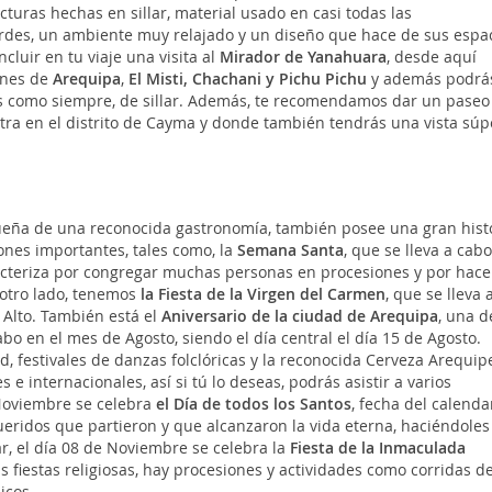
cturas hechas en sillar, material usado en casi todas las
rdes, un ambiente muy relajado y un diseño que hace de sus espa
luir en tu viaje una visita al
Mirador de Yanahuara
, desde aquí
canes de
Arequipa
,
El Misti, Chachani y Pichu Pichu
y además podrá
as como siempre, de sillar. Además, te recomendamos dar un paseo
tra en el distrito de Cayma y donde también tendrás una vista súp
eña de una reconocida gastronomía, también posee una gran histo
ones importantes, tales como, la
Semana Santa
, que se lleva a cabo
aracteriza por congregar muchas personas en procesiones y por hace
r otro lado, tenemos
la Fiesta de la Virgen del Carmen
, que se lleva 
 Alto. También está el
Aniversario de la ciudad de Arequipa
, una d
abo en el mes de Agosto, siendo el día central el día 15 de Agosto.
d, festivales de danzas folclóricas y la reconocida Cerveza Arequip
 e internacionales, así si tú lo deseas, podrás asistir a varios
 Noviembre se celebra
el Día de todos los Santos
, fecha del calenda
ueridos que partieron y que alcanzaron la vida eterna, haciéndoles
ar, el día 08 de Noviembre se celebra la
Fiesta de la Inmaculada
las fiestas religiosas, hay procesiones y actividades como corridas d
icos.