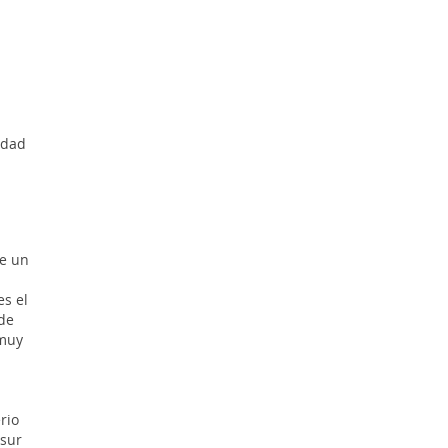
udad
ce un
es el
de
 muy
rio
 sur