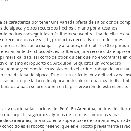
a
se caracteriza por tener una variada oferta de sitios donde comp
pas de alpaca y otros recuerdos hechos a mano por artesanos
donde podrás conseguir los más lindos souvenirs. Una de ellas es po
e ofrece prendas de vestir, productos decorativos de diferentes
y artesanales como manjares y alfajores, entre otros. Otro parada
 eres amante del chocolate, es La Ibérica, una reconocida empresa
 primera calidad, así como de otros dulces que no encontrarás en o
a en el mismo aeropuerto de Arequipa. Si quieres un verdadero
o tiempo y en donde verás plasmado el arduo trabajo del artesano
ha de lana de alpaca. Este es un artículo muy delicado y valios
ue se busca que la lana de alpaca no involucre una caza indiscrim
lana de alpaca se preocupen en la preservación de esta especie.
icas y ovacionadas cocinas del Perú. En
Arequipa
, podrás deleitart
así que aquí te sugerimos algunos de los más conocidos y más
pe de camarones
, una suculenta sopa a base de camarones, un ade
y conocido es el
rocoto relleno
, que es el rocoto previamente lavad