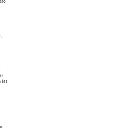
ato
,
el
as
 las
on