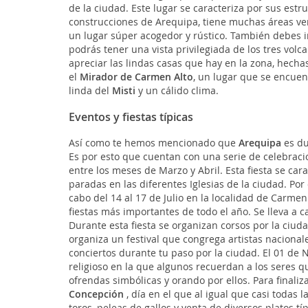
de la ciudad. Este lugar se caracteriza por sus estru
construcciones de Arequipa, tiene muchas áreas ve
un lugar súper acogedor y rústico. También debes inc
podrás tener una vista privilegiada de los tres vol
apreciar las lindas casas que hay en la zona, hech
el
Mirador de Carmen Alto
, un lugar que se encuen
linda del
Misti
y un cálido clima.
Eventos y fiestas típicas
Así como te hemos mencionado que
Arequipa
es du
Es por esto que cuentan con una serie de celebraci
entre los meses de Marzo y Abril. Esta fiesta se c
paradas en las diferentes Iglesias de la ciudad. Po
cabo del 14 al 17 de Julio en la localidad de Carmen
fiestas más importantes de todo el año. Se lleva a c
Durante esta fiesta se organizan corsos por la ciuda
organiza un festival que congrega artistas nacionales
conciertos durante tu paso por la ciudad. El 01 de
religioso en la que algunos recuerdan a los seres q
ofrendas simbólicas y orando por ellos. Para finaliz
Concepción
, día en el que al igual que casi todas 
toros, peleas de gallos y venta de diversos platos típ