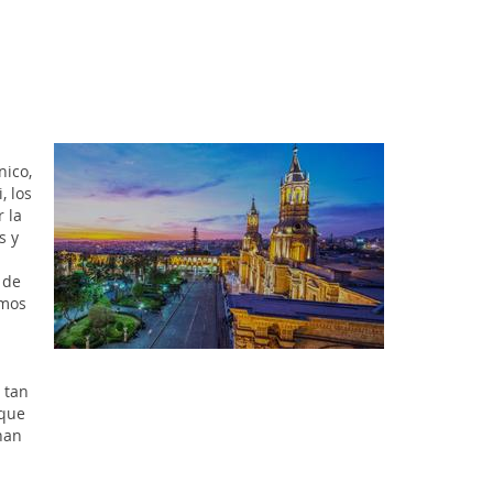
nico,
, los
 la
s y
 de
emos
 tan
 que
han