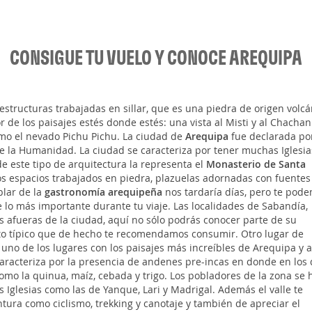
CONSIGUE TU VUELO Y CONOCE AREQUIPA
 estructuras trabajadas en sillar, que es una piedra de origen volcá
e los paisajes estés donde estés: una vista al Misti y al Chachani
mo el nevado Pichu Pichu. La ciudad de
Arequipa
fue declarada por
 la Humanidad. La ciudad se caracteriza por tener muchas Iglesia
de este tipo de arquitectura la representa el
Monasterio de Santa
ños espacios trabajados en piedra, plazuelas adornadas con fuentes
blar de la
gastronomía arequipeña
nos tardaría días, pero te pod
 lo más importante durante tu viaje. Las localidades de Sabandía,
s afueras de la ciudad, aquí no sólo podrás conocer parte de su
lato típico que de hecho te recomendamos consumir. Otro lugar de
, uno de los lugares con los paisajes más increíbles de Arequipa y a
caracteriza por la presencia de andenes pre-incas en donde en los
como la quinua, maíz, cebada y trigo. Los pobladores de la zona se 
glesias como las de Yanque, Lari y Madrigal. Además el valle te
tura como ciclismo, trekking y canotaje y también de apreciar el