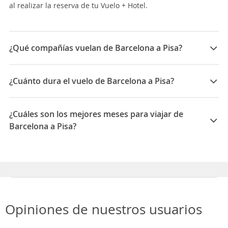
al realizar la reserva de tu Vuelo + Hotel.
¿Qué compañías vuelan de Barcelona a Pisa?
Las compañías que vuelan de Barcelona a Pisa son:
Vueling, KLM, ITA Airways
¿Cuánto dura el vuelo de Barcelona a Pisa?
La duración media para viajar entre Barcelona y Pisa
es 05:35
¿Cuáles son los mejores meses para viajar de
Barcelona a Pisa?
Los mejores meses para viajar de Barcelona a Pisa son
Febrero, Julio, Mayo
Opiniones de nuestros usuarios