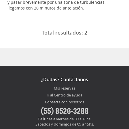
y pasar brevemente por una zona de turbulencias,
llegamos con 20 minutos de antelación.
Total resultados:
2
¿Dudas? Contáctanos
Mis reservas
Ir al Centro de ayuda
Contacta con nosotros
(55) 8526-3288
De lunes a viernes de 09 a 18hs.
Sábados y domingos de 09 a 15hs.