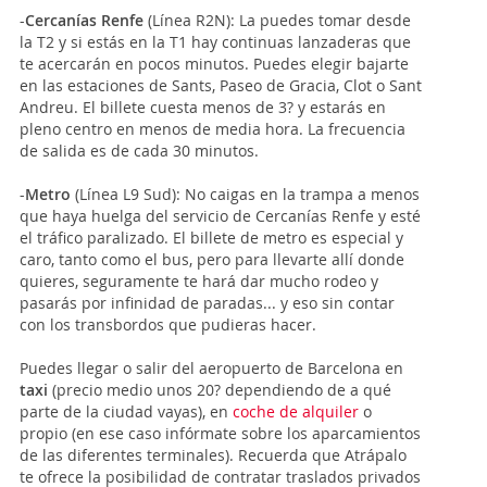
-
Cercanías Renfe
(Línea R2N): La puedes tomar desde
la T2 y si estás en la T1 hay continuas lanzaderas que
te acercarán en pocos minutos. Puedes elegir bajarte
en las estaciones de Sants, Paseo de Gracia, Clot o Sant
Andreu. El billete cuesta menos de 3? y estarás en
pleno centro en menos de media hora. La frecuencia
de salida es de cada 30 minutos.
-
Metro
(Línea L9 Sud): No caigas en la trampa a menos
que haya huelga del servicio de Cercanías Renfe y esté
el tráfico paralizado. El billete de metro es especial y
caro, tanto como el bus, pero para llevarte allí donde
quieres, seguramente te hará dar mucho rodeo y
pasarás por infinidad de paradas... y eso sin contar
con los transbordos que pudieras hacer.
Puedes llegar o salir del aeropuerto de Barcelona en
taxi
(precio medio unos 20? dependiendo de a qué
parte de la ciudad vayas), en
coche de alquiler
o
propio (en ese caso infórmate sobre los aparcamientos
de las diferentes terminales). Recuerda que Atrápalo
te ofrece la posibilidad de contratar traslados privados