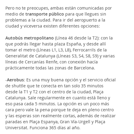
Pero no te preocupes, ambas están comunicadas por
medio de
transporte público
para que llegues sin
problemas a la ciudad. Para ir del aeropuerto a la
ciudad y viceversa existen diferentes opciones:
Autobús metropolitano
(Línea 46 desde la T2): con la
que podrás llegar hasta plaza España, y desde allí
tomar el metro (Líneas L1, L3, L8), Ferrocarrils de la
Generalitat de Catalunya (Líneas S3, S4, S8, S9) y varias
líneas de Cercanías Renfe, con conexión hacía
prácticamente todas las zonas de Barcelona.
-
Aerobus
: Es una muy buena opción y el servicio oficial
de shuttle que te conecta en tan solo 35 minutos
desde la T1 y T2 con el centro de la ciudad, Plaça
Catalunya. Sale regularmente en cuanto está lleno y
eso pasa cada 5 minutos. La opción es un poco más
cara pero vale la pena porque te deja en pleno centro
y las esperas son realmente cortas, además de realizar
paradas en Plaça Espanya, Gran Vía-Urgell y Plaça
Universitat. Funciona 365 días al año.