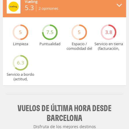
Vueling
5.3
2
opiniones
5
7.5
5
3.8
Limpieza
Puntualidad
Espacio /
Servicio en tierra
comodidad del
(facturación,
asiento
embarque...)
6.3
Servicio a bordo
(actitud,
cuidado...)
VUELOS DE ÚLTIMA HORA DESDE
BARCELONA
Disfruta de los mejores destinos