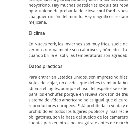
neoyorkino. Hay muchas pastelerías exquisitas repar
oportunidad de probar la deliciosa
soul food
. Nuev
cualquier rincón del mundo. Hay magníficos restaur
mejicana.
El clima
En Nueva York, los inviernos son muy fríos, suele n
veranos normalmente son calurosos y húmedos. La me
cuando brilla el sol y las temperaturas son agradab
Datos prácticos
Para entrar en Estados Unidos, son imprescindibles 
Antes de viajar, no olvides que debes tramitar la
Au
idioma el inglés, aunque el uso del español se exti
para los enchufes porque en Nueva York son de tres
sistema de vídeo americano no es igual que el euro
reproductores europeos. Está prohibida la venta y 
prohibido en todos los lugares públicos y, más reci
obligatorias, son la base del sueldo de los camareros
cuenta, pero en otros no. Asegúrate antes de marcha