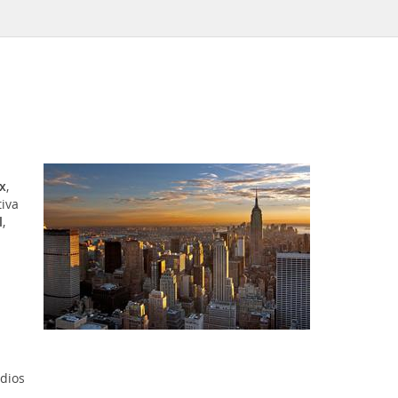
x
,
tiva
l
,
dios