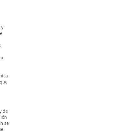
y
de
t
do
nica
 que
y de
ción
ch
se
ue