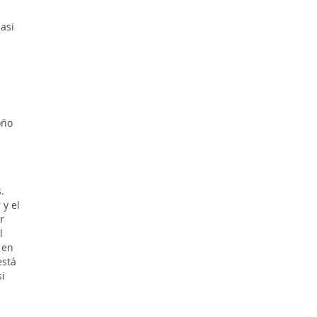
asi
oño
.
 y el
r
l
 en
está
i