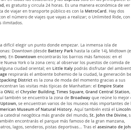
nd
, es gratuito y circula 24 horas. Es una manera económica de ver 
a de viajar en transporte público es con la
MetroCard
. Hay dos
on el número de viajes que vayas a realizar; o Unlimited Ride, con 
 ilimitados.
a difícil elegir un punto donde empezar. La inmensa isla de
 zonas: Downtown (desde
Battery Park
hasta la calle 14), Midtown (
em
). En
Downtown
encontrarás los barrios más famosos: en el
e Nueva York o la zona cero; al observar los puestos de comida de
alguna ciudad oriental; en
Little Italy
podrás disfrutar del ambien
lage
respirarás el ambiente bohemio de la ciudad, la generación b
packing District
es la zona de moda del momento gracias a sus
ncentran las visitas más típicas de Manhattan: el
Empire State
 la
ONU
, el
Chrysler Building
,
Times Square
,
Grand Central Station
,
quí también se encuentra la zona de
Broadway
que reúne lo mejor 
n
Uptown
, se encuentran varios de los museos más importantes de 
merican Museum of Natural History
. Aquí también está el
Lincoln
n la catedral neogótica más grande del mundo,
St. John the Divine
, 
 también encontrarás el parque más famoso de la gran manzana,
eatros, lagos, senderos, pistas deportivas... Tras el
asesinato de Joh