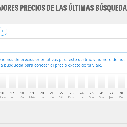
JORES PRECIOS DE LAS ÚLTIMAS BÚSQUED
+
nemos de precios orientativos para este destino y número de noc
a búsqueda para conocer el precio exacto de tu viaje.
16
17
18
19
20
21
22
23
24
25
26
27
28
Dom
Lun
Mar
Mié
Jue
Vie
Sáb
Dom
Lun
Mar
Mié
Jue
Vie