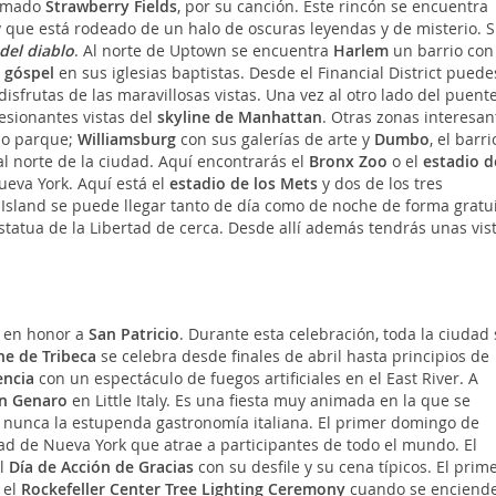
lamado
Strawberry Fields
, por su canción. Este rincón se encuentra
 y que está rodeado de un halo de oscuras leyendas y de misterio. Si
del diablo
. Al norte de Uptown se encuentra
Harlem
un barrio con
 góspel
en sus iglesias baptistas. Desde el Financial District puede
frutas de las maravillosas vistas. Una vez al otro lado del puente
sionantes vistas del
skyline de Manhattan
. Otras zonas interesan
so parque;
Williamsburg
con sus galerías de arte y
Dumbo
, el barr
l norte de la ciudad. Aquí encontrarás el
Bronx Zoo
o el
estadio d
ueva York. Aquí está el
estadio de los Mets
y dos de los tres
n Island se puede llegar tanto de día como de noche de forma gratu
Estatua de la Libertad de cerca. Desde allí además tendrás unas vis
o en honor a
San Patricio
. Durante esta celebración, toda la ciudad 
ne de Tribeca
se celebra desde finales de abril hasta principios de
encia
con un espectáculo de fuegos artificiales en el East River. A
an Genaro
en Little Italy. Es una fiesta muy animada en la que se
nunca la estupenda gastronomía italiana. El primer domingo de
d de Nueva York que atrae a participantes de todo el mundo. El
al
Día de Acción de Gracias
con su desfile y su cena típicos. El prim
 el
Rockefeller Center Tree Lighting Ceremony
cuando se enciend