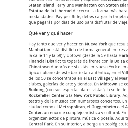
Staten Island Ferry
une
Manhattan
con
Staten Isla
Estatua de la Libertad
de cerca. La forma más barat
modalidades: Pay-per-Ride, debes cargar la tarjeta c
que pagarás por días de uso para disfrutar de viajes
Qué ver y qué hacer
Hay tanto que ver y hacer en
Nueva York
que result
Manhattan
está dividida de forma general en tres
la calle 14 y la 59) y Uptown (desde la 59 hasta
Harl
Financial District
te toparás de frente con la
Bolsa
d
Chinatown
dudarás de si estás en Nueva York o en 
típico italiano de este barrio tan auténtico; en el
Vil
de los 50 se concentraba en el
East Village
y el
Meat
clubes, galerías de arte y tiendas. En
Midtown
se co
Building
(con sus espectaculares vistas), la sede de
Rockefeller Center
o la
New York Public Library
. A
teatro y de la música con numerosos conciertos. E
ciudad como el
Metropolitan
, el
Guggenheim
o el
A
Center
, un enorme complejo artístico y cultural. E
organizan actos de pintura, música o poesía. Aquí
Central Park
. En su interior, alberga un zoológico, t