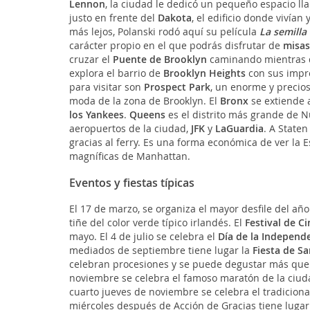
Lennon
, la ciudad le dedicó un pequeño espacio l
justo en frente del
Dakota
, el edificio donde vivían
más lejos, Polanski rodó aquí su película
La semilla 
carácter propio en el que podrás disfrutar de
misas
cruzar el
Puente de Brooklyn
caminando mientras dis
explora el barrio de
Brooklyn Heights
con sus impre
para visitar son
Prospect Park
, un enorme y precio
moda de la zona de Brooklyn. El
Bronx
se extiende a
los Yankees
.
Queens
es el distrito más grande de N
aeropuertos de la ciudad,
JFK
y
LaGuardia
. A State
gracias al ferry. Es una forma económica de ver la 
magníficas de Manhattan.
Eventos y fiestas típicas
El 17 de marzo, se organiza el mayor desfile del añ
tiñe del color verde típico irlandés. El
Festival de Ci
mayo. El 4 de julio se celebra el
Día de la Independ
mediados de septiembre tiene lugar la
Fiesta de S
celebran procesiones y se puede degustar más que 
noviembre se celebra el famoso maratón de la ciuda
cuarto jueves de noviembre se celebra el tradicion
miércoles después de Acción de Gracias tiene lugar