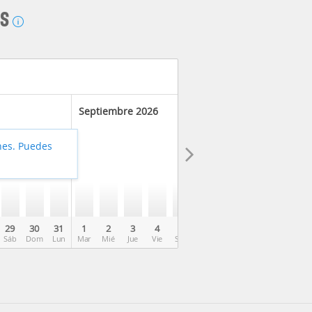
AS
Septiembre 2026
hes. Puedes
29
30
31
1
2
3
4
5
6
7
8
9
10
Sáb
Dom
Lun
Mar
Mié
Jue
Vie
Sáb
Dom
Lun
Mar
Mié
Jue