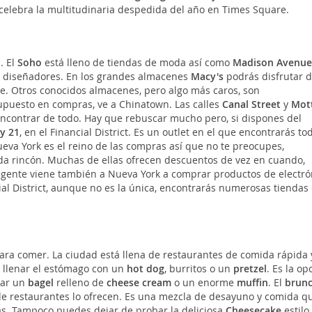
 celebra la multitudinaria despedida del año en Times Square.
. El
Soho
está lleno de tiendas de moda así como
Madison Avenue
e diseñadores. En los grandes almacenes
Macy's
podrás disfrutar 
te. Otros conocidos almacenes, pero algo más caros, son
supuesto en compras, ve a Chinatown. Las calles
Canal Street
y
Mot
 encontrar de todo. Hay que rebuscar mucho pero, si dispones del
y 21
, en el Financial District. Es un outlet en el que encontrarás to
eva York es el reino de las compras así que no te preocupes,
cada rincón. Muchas de ellas ofrecen descuentos de vez en cuando,
 gente viene también a Nueva York a comprar productos de electró
ial District, aunque no es la única, encontrarás numerosas tiendas
ra comer. La ciudad está llena de restaurantes de comida rápida 
s llenar el estómago con un
hot dog
, burritos o un
pretzel
. Es la op
ear un
bagel
relleno de
cheese cream
o un enorme
muffin
. El
brun
 de restaurantes lo ofrecen. Es una mezcla de desayuno y comida q
cias. Tampoco puedes dejar de probar la deliciosa
Cheesecake
estilo