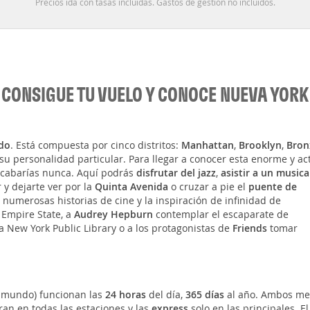
Precios ida con tasas incluidas. Gastos de gestión no incluidos.
CONSIGUE TU VUELO Y CONOCE NUEVA YORK
do
. Está compuesta por cinco distritos:
Manhattan
,
Brooklyn
,
Bron
su personalidad particular. Para llegar a conocer esta enorme y ac
 acabarías nunca. Aquí podrás
disfrutar del jazz
,
asistir a un musica
 y dejarte ver por la
Quinta Avenida
o cruzar a pie el
puente de
 numerosas historias de cine y la inspiración de infinidad de
 Empire State, a
Audrey Hepburn
contemplar el escaparate de
a New York Public Library o a los protagonistas de
Friends
tomar
 mundo) funcionan las
24 horas
del día,
365 días
al año. Ambos me
an en todas las estaciones y las
express
solo en las principales. El