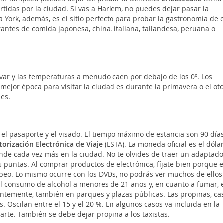
tidas por la ciudad. Si vas a Harlem, no puedes dejar pasar la
a York, además, es el sitio perfecto para probar la gastronomía de c
antes de comida japonesa, china, italiana, tailandesa, peruana o
evar y las temperaturas a menudo caen por debajo de los 0º. Los
jor época para visitar la ciudad es durante la primavera o el ot
les.
el pasaporte y el visado. El tiempo máximo de estancia son 90 días
torización Electrónica de Viaje
(ESTA). La moneda oficial es el dólar
ende cada vez más en la ciudad. No te olvides de traer un adaptado
 puntas. Al comprar productos de electrónica, fíjate bien porque e
peo. Lo mismo ocurre con los DVDs, no podrás ver muchos de ellos
el consumo de alcohol a menores de 21 años y, en cuanto a fumar, 
entemente, también en parques y plazas públicas. Las propinas, cas
. Oscilan entre el 15 y el 20 %. En algunos casos va incluida en la
rte. También se debe dejar propina a los taxistas.