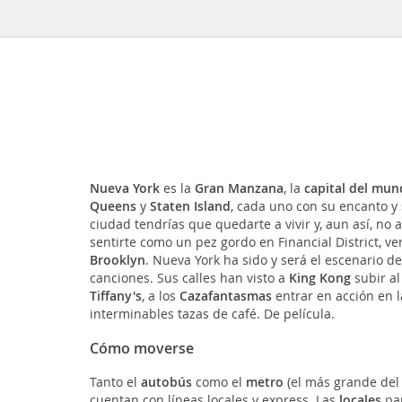
Nueva York
es la
Gran Manzana
, la
capital del mun
Queens
y
Staten Island
, cada uno con su encanto y 
ciudad tendrías que quedarte a vivir y, aun así, no
sentirte como un pez gordo en Financial District, ver
Brooklyn
. Nueva York ha sido y será el escenario de
canciones. Sus calles han visto a
King Kong
subir al
Tiffany's
, a los
Cazafantasmas
entrar en acción en l
interminables tazas de café. De película.
Cómo moverse
Tanto el
autobús
como el
metro
(el más grande del
cuentan con líneas locales y express. Las
locales
par