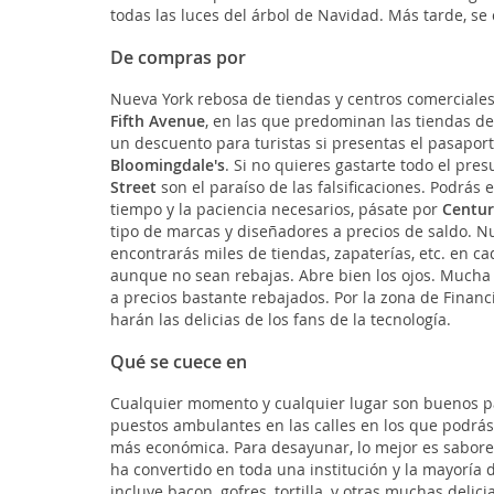
todas las luces del árbol de Navidad. Más tarde, se
De compras por
Nueva York rebosa de tiendas y centros comerciales
Fifth Avenue
, en las que predominan las tiendas d
un descuento para turistas si presentas el pasapor
Bloomingdale's
. Si no quieres gastarte todo el pre
Street
son el paraíso de las falsificaciones. Podrás
tiempo y la paciencia necesarios, pásate por
Centur
tipo de marcas y diseñadores a precios de saldo. Nu
encontrarás miles de tiendas, zapaterías, etc. en 
aunque no sean rebajas. Abre bien los ojos. Mucha
a precios bastante rebajados. Por la zona de Financ
harán las delicias de los fans de la tecnología.
Qué se cuece en
Cualquier momento y cualquier lugar son buenos pa
puestos ambulantes en las calles en los que podrá
más económica. Para desayunar, lo mejor es sabor
ha convertido en toda una institución y la mayoría
incluye bacon, gofres, tortilla, y otras muchas deli