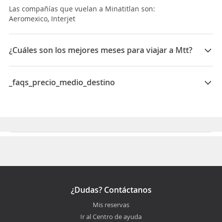
Las compañías que vuelan a Minatitlan son:
Aeromexico, Interjet
¿Cuáles son los mejores meses para viajar a Mtt?
Los mejores meses para viajar a Minatitlan son
Febrero, Marzo, Enero
_faqs_precio_medio_destino
_faqs_precio_medio_destino_respuesta
¿Dudas? Contáctanos
Mis reservas
Ir al Centro de ayuda