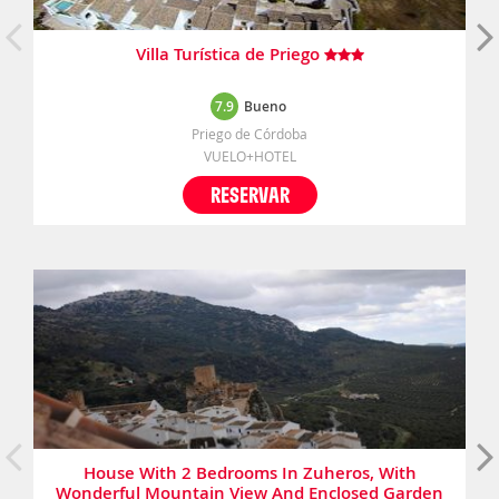
Villa Turística de Priego
7.9
Bueno
Priego de Córdoba
VUELO+HOTEL
RESERVAR
House With 2 Bedrooms In Zuheros, With
Wonderful Mountain View And Enclosed Garden