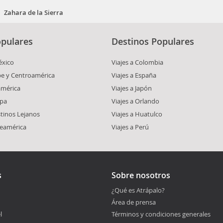
Zahara de la Sierra
pulares
Destinos Populares
éxico
Viajes a Colombia
ibe y Centroamérica
Viajes a España
américa
Viajes a Japón
opa
Viajes a Orlando
stinos Lejanos
Viajes a Huatulco
teamérica
Viajes a Perú
s
Sobre nosotros
¿Qué es Atrápalo?
Área de prensa
l
Términos y condiciones generales