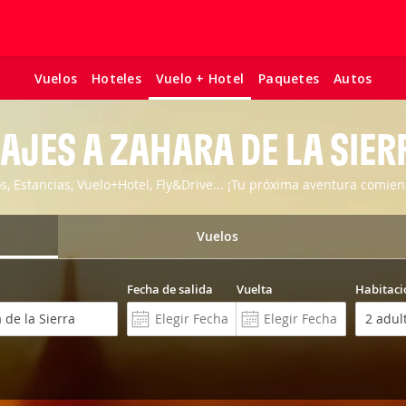
Vuelos
Hoteles
Paquetes
Autos
Vuelo + Hotel
IAJES A ZAHARA DE LA SIER
os, Estancias, Vuelo+Hotel, Fly&Drive... ¡Tu próxima aventura comien
Vuelos
Fecha de salida
Vuelta
Habitaci