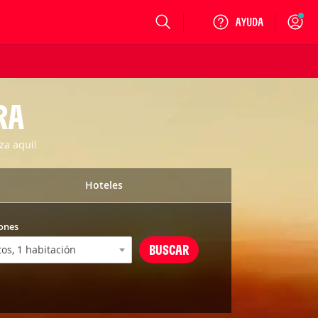
Login
RA
za aquí!
Hoteles
ones