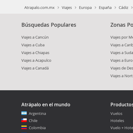
Atrapalo.com.mx
Viajes
Europa
España
Cádiz
Búsquedas Populares
Zonas Po
Viajes a Cancún
Viajes por M
Viajes a Cuba
Viajes a Car
Viajes a Chiapas
Viajes a Sud
Viajes a Acapulco
Viajes a Eur
Viajes a Canadá
Viajes de De
Viajes a Nor
Atrápalo en el mundo
Producto
Argentina
Vuelos
Chile
Hoteles
Colombia
Vuelo + Hote