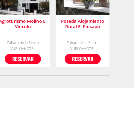
Agroturismo Molino El
Posada Alojamiento
Vinculo
Rural El Pinsapo
Zahara de la Sierra
Zahara de la Sierra
VUELO+HOTEL
VUELO+HOTEL
RESERVAR
RESERVAR