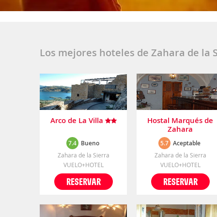
Los mejores hoteles de Zahara de la 
Arco de La Villa
Hostal Marqués de
Zahara
7.4
Bueno
5.7
Aceptable
Zahara de la Sierra
Zahara de la Sierra
VUELO+HOTEL
VUELO+HOTEL
RESERVAR
RESERVAR