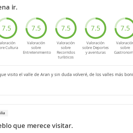
na ir.
7.5
7.5
7.5
7.5
7.5
aloración
Valoración
Valoración
Valoración
Valoració
bre Cultura
sobre
sobre
sobre Deportes
sobre
Entretenimiento
Recorridos
y aventuras
Gastronom
turísticos
ue visito el valle de Aran y sin duda volveré, de los valles más bon
ilia
blo que merece visitar.