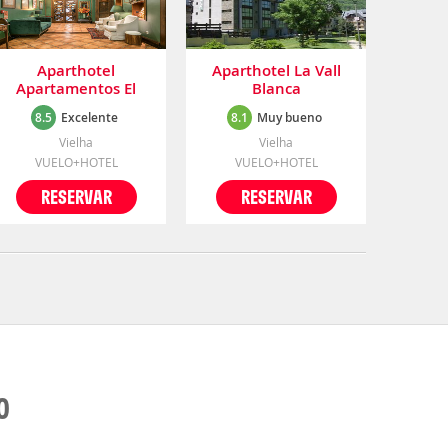
Aparthotel
Aparthotel La Vall
Apartamentos El
Blanca
Refugio de Aran
8.5
Excelente
8.1
Muy bueno
Vielha
Vielha
Vielha
VUELO+HOTEL
VUELO+HOTEL
RESERVAR
RESERVAR
O