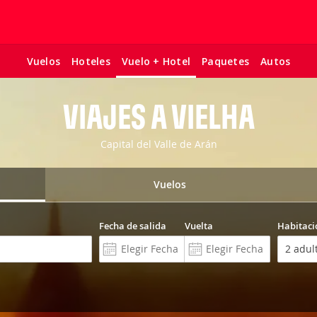
Vuelos
Hoteles
Paquetes
Autos
Vuelo + Hotel
VIAJES A VIELHA
Capital del Valle de Arán
Vuelos
Fecha de salida
Vuelta
Habitaci