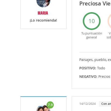
Preciosa Vie
MARIA
10
¡Lo recomienda!
Tu puntuación
V
general
so
Paisajes, pueblo, e
POSITIVO:
Todo
NEGATIVO:
Precios
14/12/2024
Con a
7.9