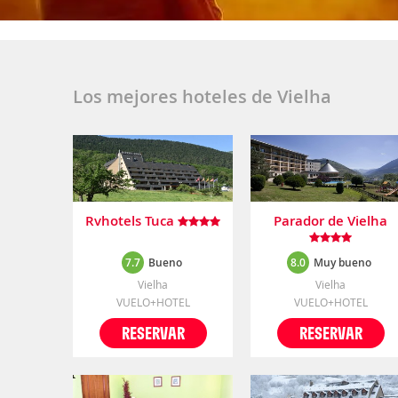
Los mejores hoteles de Vielha
Rvhotels Tuca
Parador de Vielha
7.7
Bueno
8.0
Muy bueno
Vielha
Vielha
VUELO+HOTEL
VUELO+HOTEL
RESERVAR
RESERVAR