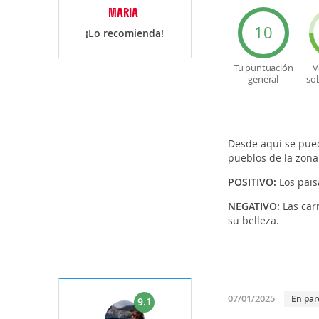
MARIA
10
¡Lo recomienda!
Tu puntuación
V
general
so
Desde aquí se pued
pueblos de la zona
POSITIVO:
Los pais
NEGATIVO:
Las car
su belleza.
07/01/2025
En par
9.1