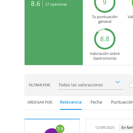
9
8.6
27
opiniones
Tu puntuación
Va
general
8.8
Valoración sobre
Gastronomía
FILTRAR POR:
Filtrar por:
Relevancia
Fecha
Puntuació
ORDENAR POR:
12/08/2025
En fam
7.5