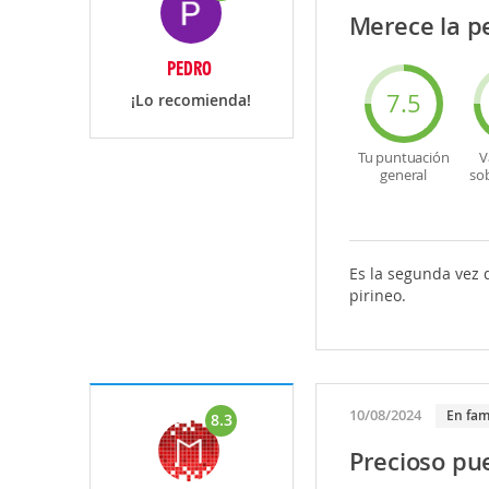
Merece la pe
PEDRO
7.5
¡Lo recomienda!
Tu puntuación
V
general
so
Es la segunda vez q
pirineo.
10/08/2024
En fam
8.3
Precioso pue