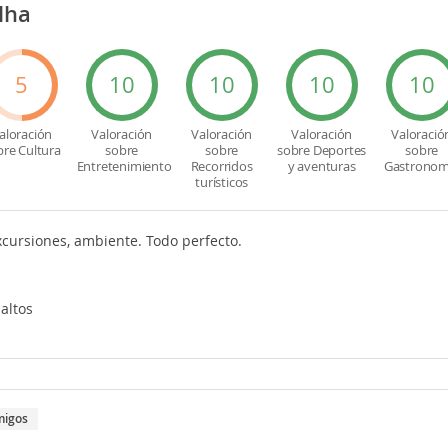
lha
5
10
10
10
10
aloración
Valoración
Valoración
Valoración
Valoració
bre Cultura
sobre
sobre
sobre Deportes
sobre
Entretenimiento
Recorridos
y aventuras
Gastronom
turísticos
xcursiones, ambiente. Todo perfecto.
 altos
migos