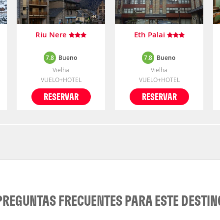
Riu Nere
Eth Palai
7.8
Bueno
7.8
Bueno
Vielha
Vielha
VUELO+HOTEL
VUELO+HOTEL
RESERVAR
RESERVAR
PREGUNTAS FRECUENTES PARA ESTE DESTIN