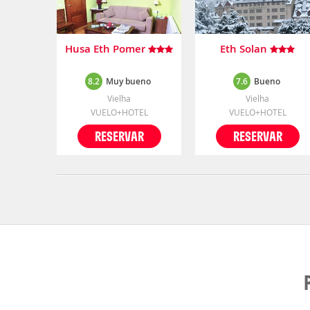
Husa Eth Pomer
Eth Solan
8.2
Muy bueno
7.6
Bueno
Vielha
Vielha
VUELO+HOTEL
VUELO+HOTEL
RESERVAR
RESERVAR