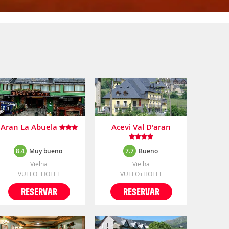
Aran La Abuela
Acevi Val D'aran
8.4
Muy bueno
7.7
Bueno
Vielha
Vielha
VUELO+HOTEL
VUELO+HOTEL
RESERVAR
RESERVAR