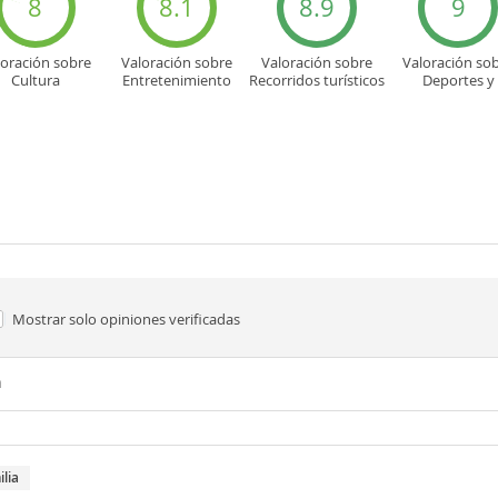
8
8.1
8.9
9
loración sobre
Valoración sobre
Valoración sobre
Valoración so
Cultura
Entretenimiento
Recorridos turísticos
Deportes y
aventuras
Mostrar solo
opiniones verificadas
n
ilia