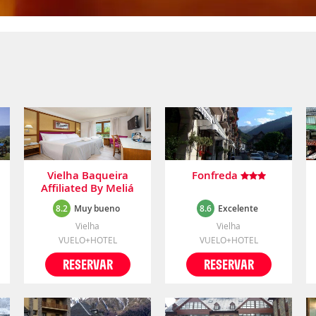
Vielha Baqueira
Fonfreda
Affiliated By Meliá
8.2
Muy bueno
8.6
Excelente
Vielha
Vielha
VUELO+HOTEL
VUELO+HOTEL
RESERVAR
RESERVAR