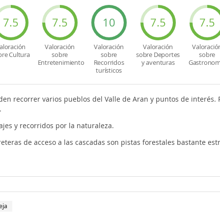
7.5
7.5
10
7.5
7.5
aloración
Valoración
Valoración
Valoración
Valoració
bre Cultura
sobre
sobre
sobre Deportes
sobre
Entretenimiento
Recorridos
y aventuras
Gastronom
turísticos
en recorrer varios pueblos del Valle de Aran y puntos de interés. 
.
ajes y recorridos por la naturaleza.
reteras de acceso a las cascadas son pistas forestales bastante est
eja