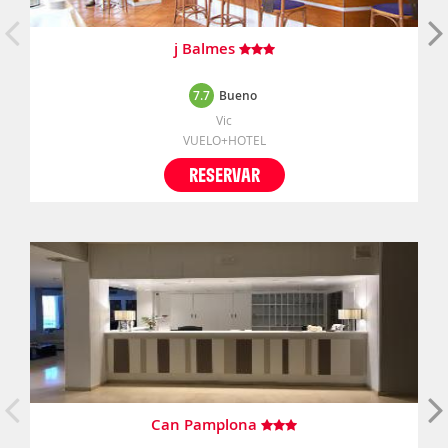
j Balmes
7.7
Bueno
Vic
VUELO+HOTEL
RESERVAR
Can Pamplona