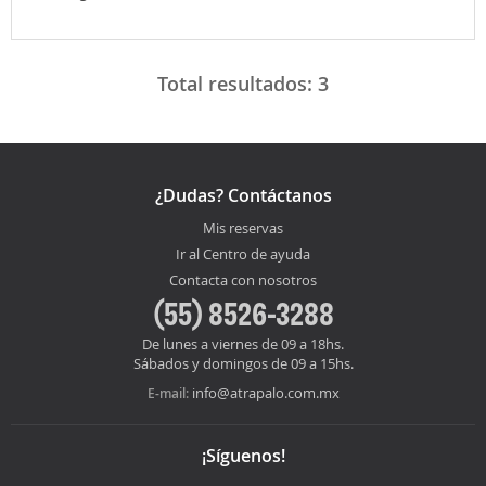
Total resultados:
3
¿Dudas? Contáctanos
Mis reservas
Ir al Centro de ayuda
Contacta con nosotros
(55) 8526-3288
De lunes a viernes de 09 a 18hs.
Sábados y domingos de 09 a 15hs.
info@atrapalo.com.mx
E-mail:
¡Síguenos!