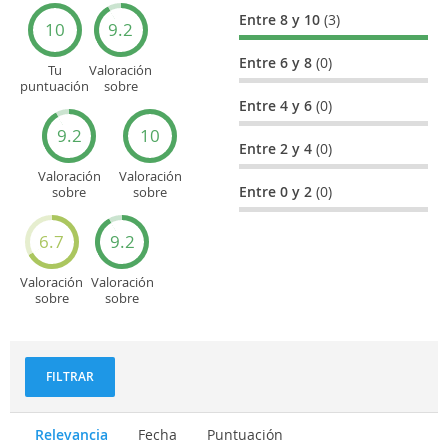
Entre 8 y 10
(3)
10
9.2
Entre 6 y 8
(0)
Tu
Valoración
puntuación
sobre
general
Cultura
Entre 4 y 6
(0)
9.2
10
Entre 2 y 4
(0)
Valoración
Valoración
Entre 0 y 2
(0)
sobre
sobre
Entretenimiento
Recorridos
turísticos
6.7
9.2
Valoración
Valoración
sobre
sobre
Deportes
Gastronomía
y
aventuras
FILTRAR
Relevancia
Fecha
Puntuación