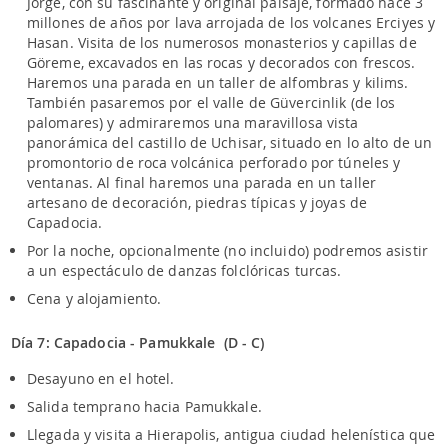
Jorge, con su fascinante y original paisaje, formado hace 3
millones de años por lava arrojada de los volcanes Erciyes y
Hasan. Visita de los numerosos monasterios y capillas de
Göreme, excavados en las rocas y decorados con frescos.
Haremos una parada en un taller de alfombras y kilims.
También pasaremos por el valle de Güvercinlik (de los
palomares) y admiraremos una maravillosa vista
panorámica del castillo de Uchisar, situado en lo alto de un
promontorio de roca volcánica perforado por túneles y
ventanas. Al final haremos una parada en un taller
artesano de decoración, piedras típicas y joyas de
Capadocia.
Por la noche, opcionalmente (no incluido) podremos asistir
a un espectáculo de danzas folclóricas turcas.
Cena y alojamiento.
Día 7: Capadocia - Pamukkale (D - C)
Desayuno en el hotel.
Salida temprano hacia Pamukkale.
Llegada y visita a Hierapolis, antigua ciudad helenística que