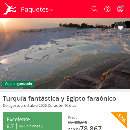
Paquetes
Login
Viaje organizado
Turquía fantástica y Egipto faraónico
De agosto
a octubre 2026
Duración 16 días
-12%
Precio
Excelente
MXN
88,618
8.7
66 Opiniones
78,867
MXN