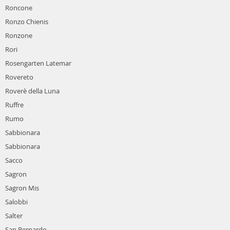
Roncone
Ronzo Chienis
Ronzone
Rori
Rosengarten Latemar
Rovereto
Roverè della Luna
Ruffre
Rumo
Sabbionara
Sabbionara
Sacco
Sagron
Sagron Mis
Salobbi
Salter
San Bernardo