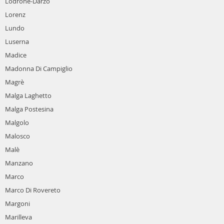
Lodrone-Darzo
Lorenz
Lundo
Luserna
Madice
Madonna Di Campiglio
Magrè
Malga Laghetto
Malga Postesina
Malgolo
Malosco
Malè
Manzano
Marco
Marco Di Rovereto
Margoni
Marilleva