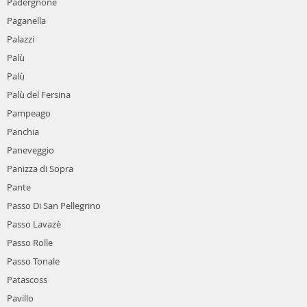
Padergnone
Paganella
Palazzi
Palù
Palù
Palù del Fersina
Pampeago
Panchia
Paneveggio
Panizza di Sopra
Pante
Passo Di San Pellegrino
Passo Lavazè
Passo Rolle
Passo Tonale
Patascoss
Pavillo