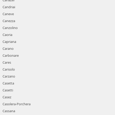
Canazei
Candriai
Caneve
Canezza
Canzolino
Caoria
Capriana
Carano
Carbonare
Cares
Carisolo
Carzano
Casetta
Casetti
Casez
Casolera-Porchera
Cassana