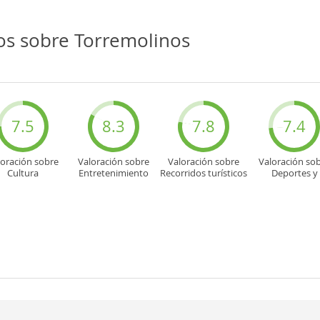
os sobre Torremolinos
7.5
8.3
7.8
7.4
loración sobre
Valoración sobre
Valoración sobre
Valoración so
Cultura
Entretenimiento
Recorridos turísticos
Deportes y
aventuras