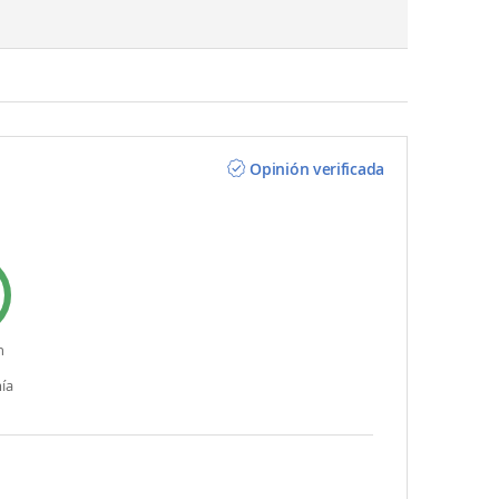
Opinión verificada
n
ía