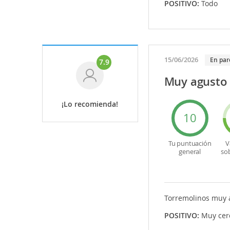
POSITIVO:
Todo
15/06/2026
En par
7.9
Muy agusto 
¡Lo recomienda!
10
Tu puntuación
V
general
so
Torremolinos muy 
POSITIVO:
Muy cer