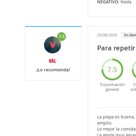
NEGATIVO:
Nada
25/08/2025
En fam
7.5
Para repetir
VAL
7.5
¡Lo recomienda!
Tu puntuación
V
general
so
La playa es buena, 
amplio.
Lo mejor la comida,
La gente muy agrad