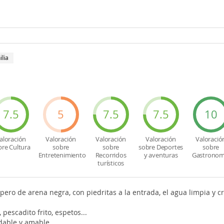
ilia
7.5
5
7.5
7.5
10
aloración
Valoración
Valoración
Valoración
Valoració
bre Cultura
sobre
sobre
sobre Deportes
sobre
Entretenimiento
Recorridos
y aventuras
Gastronom
turísticos
pero de arena negra, con piedritas a la entrada, el agua limpia y c
 pescadito frito, espetos...
able y amable .