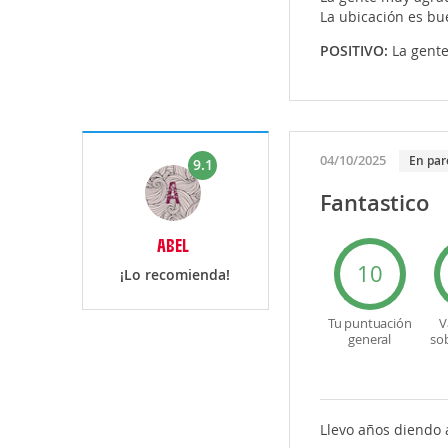
La ubicación es bu
POSITIVO:
La gent
04/10/2025
En par
9.1
Fantastico
ABEL
10
¡Lo recomienda!
Tu puntuación
V
general
so
Llevo años diendo 