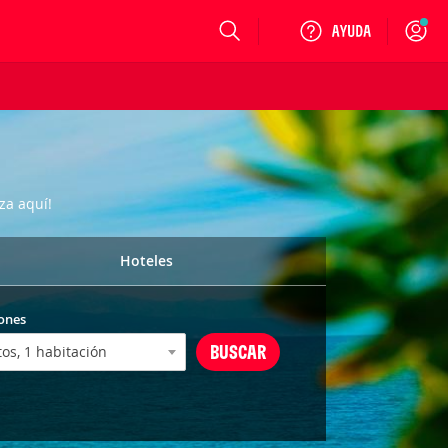
Login
za aquí!
Hoteles
ones