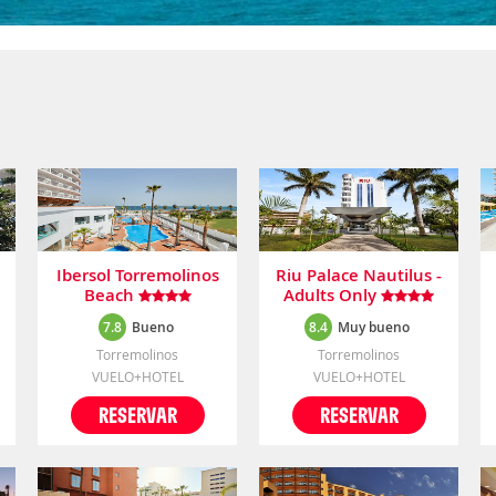
Ibersol Torremolinos
Riu Palace Nautilus -
Beach
Adults Only
7.8
Bueno
8.4
Muy bueno
Torremolinos
Torremolinos
VUELO+HOTEL
VUELO+HOTEL
RESERVAR
RESERVAR