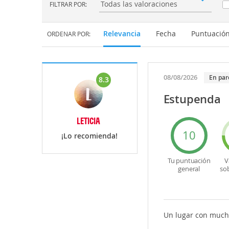
FILTRAR POR:
Filtrar por:
Relevancia
Fecha
Puntuació
ORDENAR POR:
08/08/2026
En par
8.3
Estupenda
LETICIA
10
¡Lo recomienda!
Tu puntuación
V
general
so
Un lugar con mucho