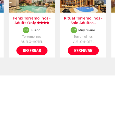
Fénix Torremolinos -
Ritual Torremolinos -
Adults Only
Solo Adultos -
Gayfriendly
7.8
Bueno
8.2
Muy bueno
Torremolinos
Torremolinos
VUELO+HOTEL
VUELO+HOTEL
RESERVAR
RESERVAR