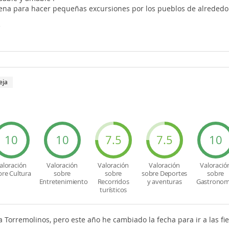
ena para hacer pequeñas excursiones por los pueblos de alrededo
e
eja
10
10
7.5
7.5
10
aloración
Valoración
Valoración
Valoración
Valoració
bre Cultura
sobre
sobre
sobre Deportes
sobre
Entretenimiento
Recorridos
y aventuras
Gastronom
turísticos
a Torremolinos, pero este año he cambiado la fecha para ir a las f