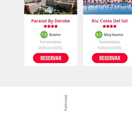
Parasol By Dorobe
Riu Costa Del Sol
7.0
Bueno
8.1
Muy bueno
Torremolinos
Torremolinos
VUELO+HOTEL
VUELO+HOTEL
RESERVAR
RESERVAR
Publicidad