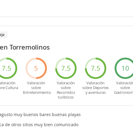
eja
en Torremolinos
7.5
5
7.5
7.5
10
aloración
Valoración
Valoración
Valoración
Valoració
bre Cultura
sobre
sobre
sobre Deportes
sobre
Entretenimiento
Recorridos
y aventuras
Gastronom
turísticos
agusto muy buenos bares buenas playas
ca de otros sitios muy bien comunicado