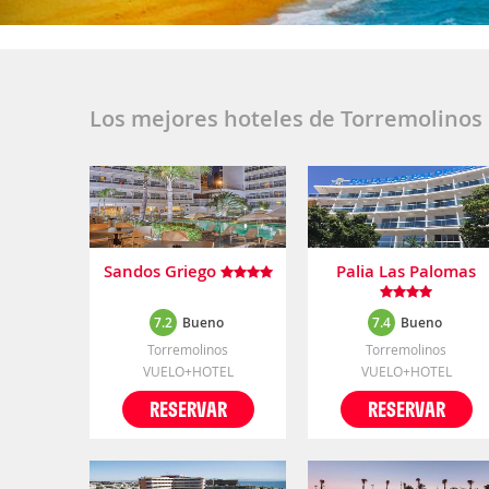
Los mejores hoteles de Torremolinos
Sandos Griego
Palia Las Palomas
7.2
Bueno
7.4
Bueno
Torremolinos
Torremolinos
VUELO+HOTEL
VUELO+HOTEL
RESERVAR
RESERVAR