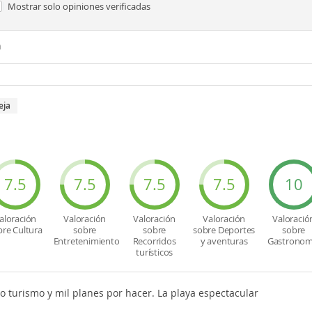
Mostrar solo
opiniones verificadas
n
eja
7.5
7.5
7.5
7.5
10
aloración
Valoración
Valoración
Valoración
Valoració
bre Cultura
sobre
sobre
sobre Deportes
sobre
Entretenimiento
Recorridos
y aventuras
Gastronom
turísticos
 turismo y mil planes por hacer. La playa espectacular