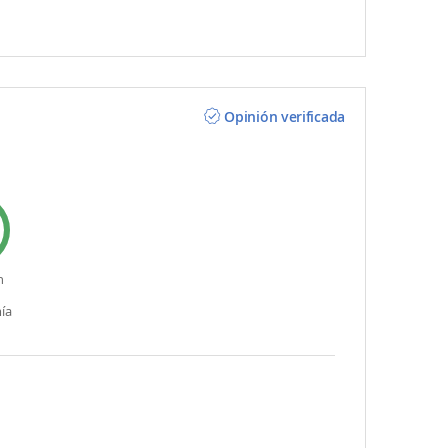
Opinión verificada
n
ía