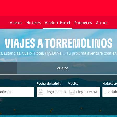
Vuelos
Hoteles
Paquetes
Autos
Vuelo + Hotel
VIAJES A TORREMOLINOS
os, Estancias, Vuelo+Hotel, Fly&Drive... ¡Tu próxima aventura comien
Vuelos
Fecha de salida
Vuelta
Habitaci