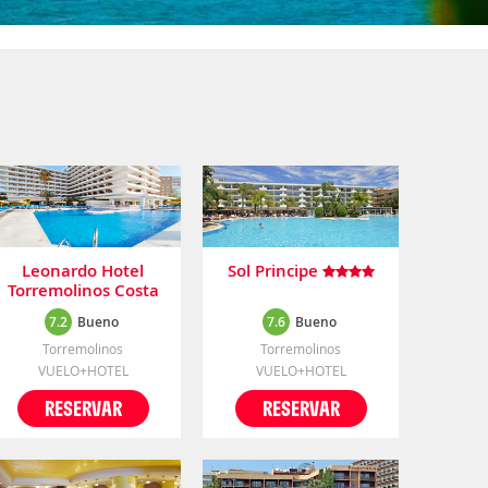
Leonardo Hotel
Sol Principe
Torremolinos Costa
Del Sol
7.2
Bueno
7.6
Bueno
Torremolinos
Torremolinos
VUELO+HOTEL
VUELO+HOTEL
RESERVAR
RESERVAR