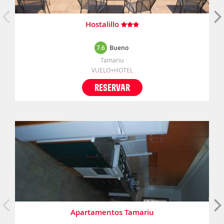
Hostalillo
7.6
Bueno
Tamariu
VUELO+HOTEL
RESERVAR
Apartamentos Tamariu