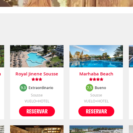
m
Royal Jinene Sousse
Marhaba Beach
9.3
Extraordinario
7.5
Bueno
Sousse
Sousse
VUELO+HOTEL
VUELO+HOTEL
RESERVAR
RESERVAR