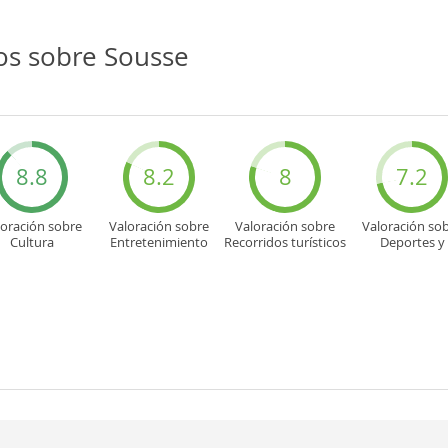
os sobre Sousse
8.8
8.2
8
7.2
loración sobre
Valoración sobre
Valoración sobre
Valoración so
Cultura
Entretenimiento
Recorridos turísticos
Deportes y
aventuras