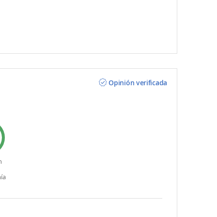
Opinión verificada
n
ía