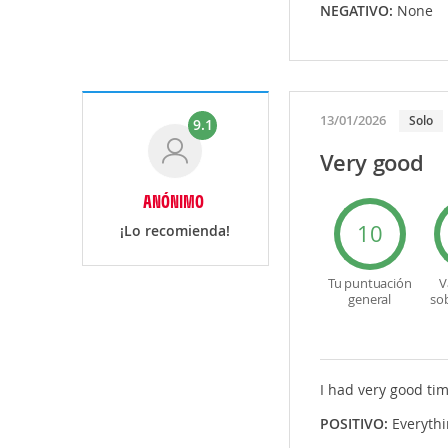
NEGATIVO:
None
13/01/2026
Solo
9.1
Very good
ANÓNIMO
10
¡Lo recomienda!
Tu puntuación
V
general
so
I had very good tim
POSITIVO:
Everyth