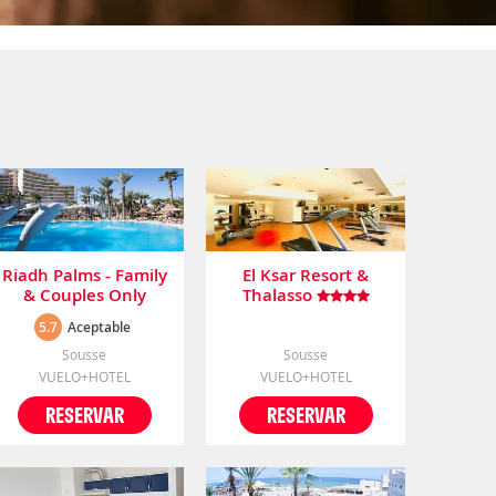
Riadh Palms - Family
El Ksar Resort &
& Couples Only
Thalasso
5.7
Aceptable
Sousse
Sousse
VUELO+HOTEL
VUELO+HOTEL
RESERVAR
RESERVAR