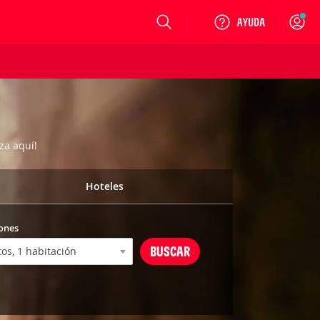
Login
za aquí!
Hoteles
ones