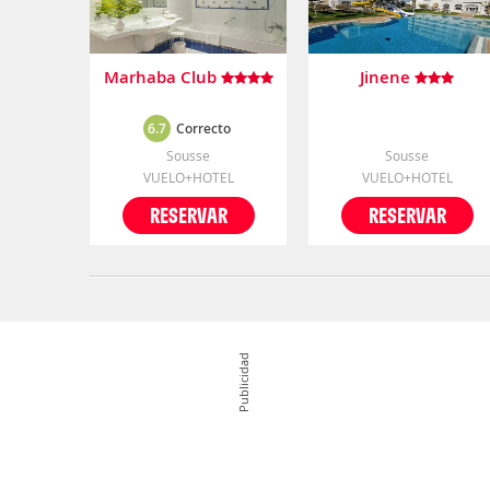
Marhaba Club
Jinene
6.7
Correcto
Sousse
Sousse
VUELO+HOTEL
VUELO+HOTEL
RESERVAR
RESERVAR
Publicidad