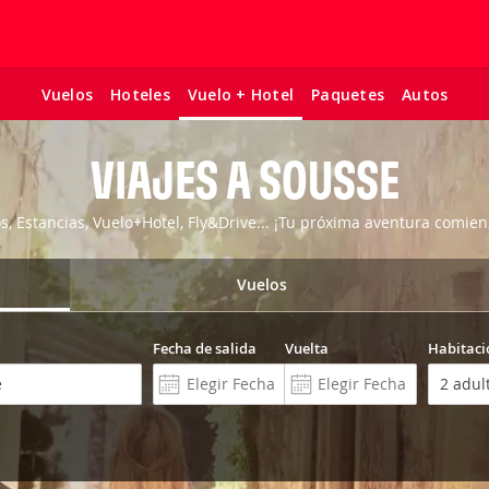
Vuelos
Hoteles
Paquetes
Autos
Vuelo + Hotel
VIAJES A SOUSSE
os, Estancias, Vuelo+Hotel, Fly&Drive... ¡Tu próxima aventura comien
Vuelos
Fecha de salida
Vuelta
Habitaci