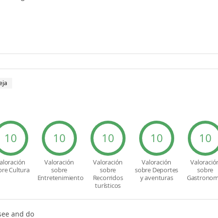
eja
10
10
10
10
10
aloración
Valoración
Valoración
Valoración
Valoració
bre Cultura
sobre
sobre
sobre Deportes
sobre
Entretenimiento
Recorridos
y aventuras
Gastronom
turísticos
 see and do