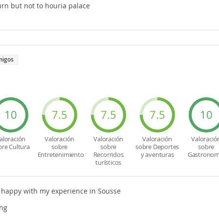
urn but not to houria palace
migos
10
7.5
7.5
7.5
10
aloración
Valoración
Valoración
Valoración
Valoració
bre Cultura
sobre
sobre
sobre Deportes
sobre
Entretenimiento
Recorridos
y aventuras
Gastronom
turísticos
m happy with my experience in Sousse
ing