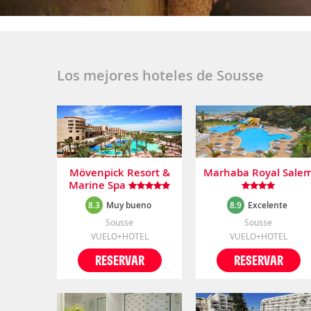
Los mejores hoteles de Sousse
Mövenpick Resort &
Marhaba Royal Sale
Marine Spa
8.3
Muy bueno
8.9
Excelente
Sousse
Sousse
VUELO+HOTEL
VUELO+HOTEL
RESERVAR
RESERVAR