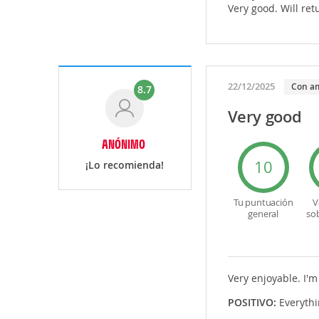
Very good. Will ret
22/12/2025
Con a
8.7
Very good
ANÓNIMO
10
¡Lo recomienda!
Tu puntuación
V
general
so
Very enjoyable. I'
POSITIVO:
Everyth