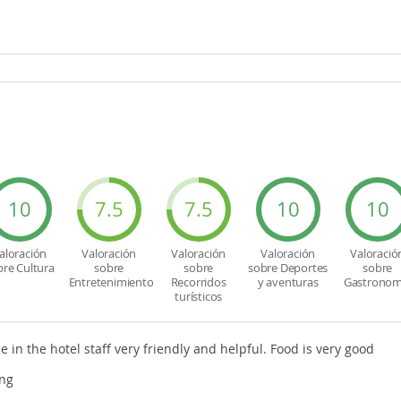
10
7.5
7.5
10
10
aloración
Valoración
Valoración
Valoración
Valoració
bre Cultura
sobre
sobre
sobre Deportes
sobre
Entretenimiento
Recorridos
y aventuras
Gastronom
turísticos
e in the hotel staff very friendly and helpful. Food is very good
ing