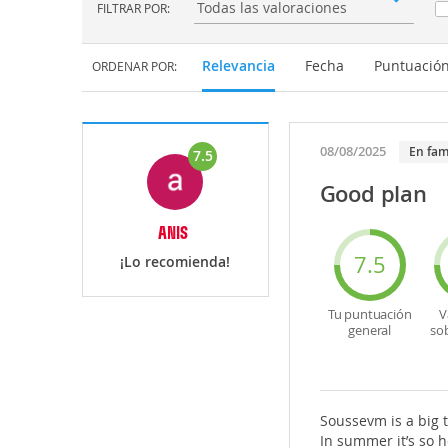
FILTRAR POR:
Filtrar por:
Relevancia
Fecha
Puntuació
ORDENAR POR:
08/08/2025
En fam
7.5
Good plan
ANIS
7.5
¡Lo recomienda!
Tu puntuación
V
general
so
Soussevm is a big to
In summer it’s so h