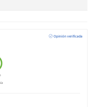
Opinión verificada
n
ía