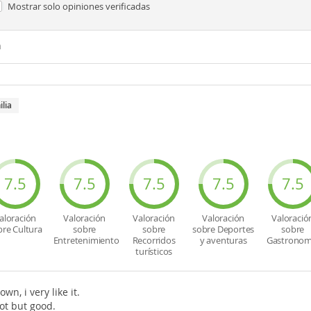
Mostrar solo
opiniones verificadas
n
ilia
7.5
7.5
7.5
7.5
7.5
aloración
Valoración
Valoración
Valoración
Valoració
bre Cultura
sobre
sobre
sobre Deportes
sobre
Entretenimiento
Recorridos
y aventuras
Gastronom
turísticos
wn, i very like it.
ot but good.