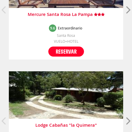
Mercure Santa Rosa La Pampa
9.6
Extraordinario
Santa Rosa
VUELO+HOTEL
RESERVAR
Lodge Cabañas "la Quimera"