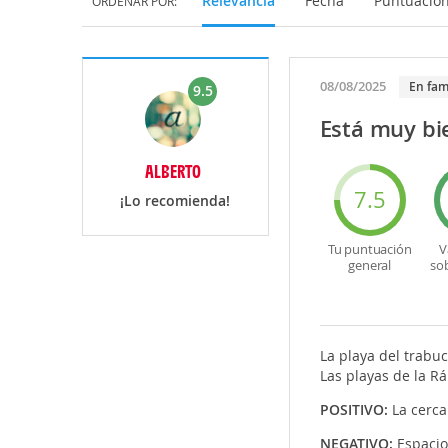
Relevancia
Fecha
Puntuació
ORDENAR POR:
08/08/2025
En fam
9.5
Está muy bi
ALBERTO
7.5
¡Lo recomienda!
Tu puntuación
V
general
so
La playa del trabuc
Las playas de la R
POSITIVO:
La cerc
NEGATIVO:
Espacio