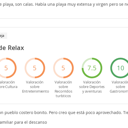
e playa, son calas. Había una playa muy extensa y virgen pero se 
eja
de Relax
5
5
5
7.5
10
aloración
Valoración
Valoración
Valoración
Valoració
bre Cultura
sobre
sobre
sobre Deportes
sobre
Entretenimiento
Recorridos
y aventuras
Gastronom
turísticos
n pueblo costero bonito. Pero creo que está poco aprovechado. Ti
amiliar para el descanso