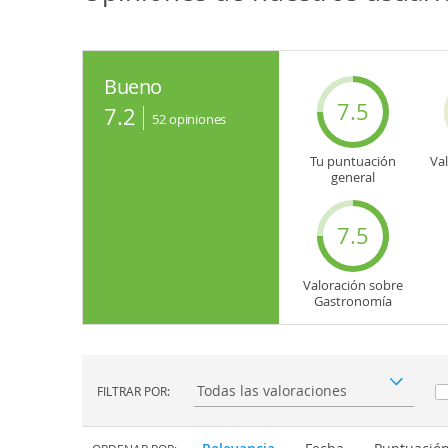
Bueno
7.5
7.2
52
opiniones
Tu puntuación
Va
general
7.5
Valoración sobre
Gastronomía
FILTRAR POR:
Filtrar por: