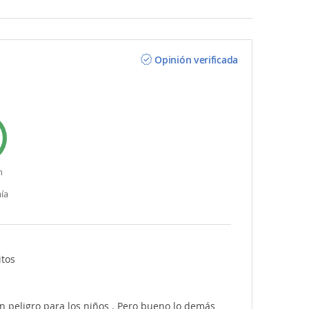
Opinión verificada
n
ía
itos
n peligro para los niños . Pero bueno lo demás