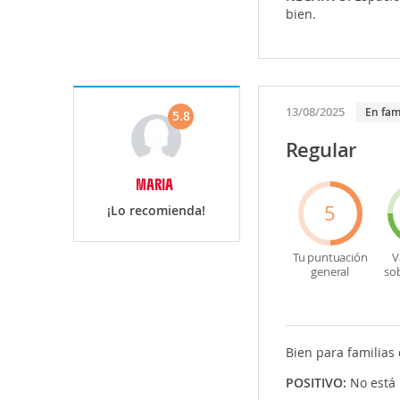
bien.
13/08/2025
En fam
5.8
Regular
MARIA
5
¡Lo recomienda!
Tu puntuación
V
general
so
Bien para familias
POSITIVO:
No está