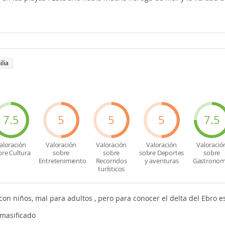
ilia
7.5
5
5
5
7.5
aloración
Valoración
Valoración
Valoración
Valoració
bre Cultura
sobre
sobre
sobre Deportes
sobre
Entretenimiento
Recorridos
y aventuras
Gastronom
turísticos
 con niños, mal para adultos , pero para conocer el delta del Ebro 
 masificado