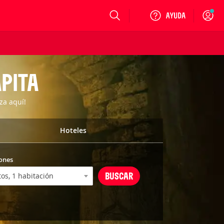
Login
ÀPITA
za aquí!
Hoteles
ones