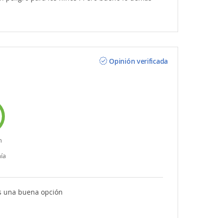
Opinión verificada
n
ía
es una buena opción