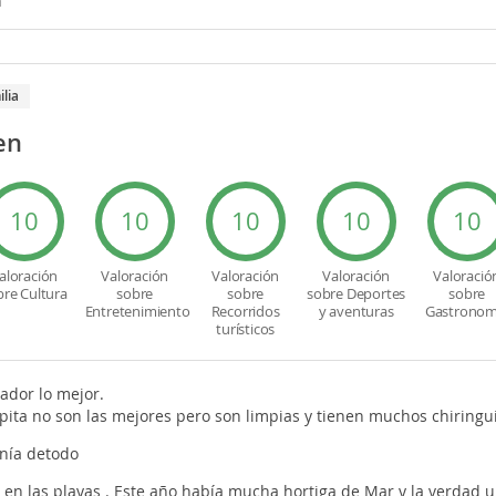
n
ilia
en
10
10
10
10
10
aloración
Valoración
Valoración
Valoración
Valoració
bre Cultura
sobre
sobre
sobre Deportes
sobre
Entretenimiento
Recorridos
y aventuras
Gastronom
turísticos
ador lo mejor.
ápita no son las mejores pero son limpias y tienen muchos chiringu
anía detodo
 en las playas . Este año había mucha hortiga de Mar y la verdad u