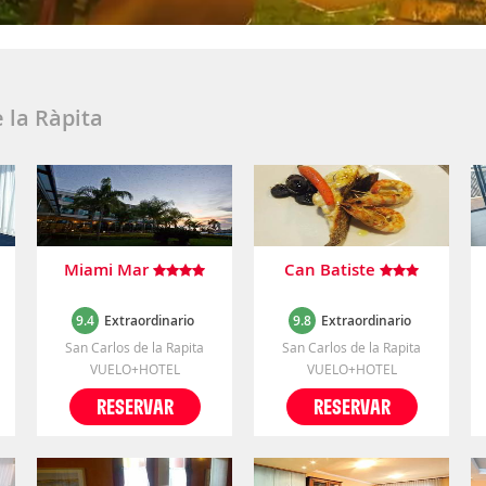
 la Ràpita
Miami Mar
Can Batiste
9.4
Extraordinario
9.8
Extraordinario
San Carlos de la Rapita
San Carlos de la Rapita
VUELO+HOTEL
VUELO+HOTEL
RESERVAR
RESERVAR