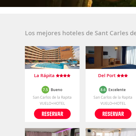
Los mejores hoteles de Sant Carles de
La Rápita
Del Port
7.5
Bueno
8.6
Excelente
San Carlos de la Rapita
San Carlos de la Rapita
VUELO+HOTEL
VUELO+HOTEL
RESERVAR
RESERVAR