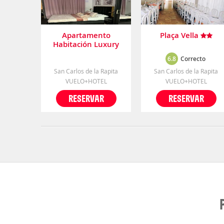
Apartamento
Plaça Vella
Habitación Luxury
Love
6.8
Correcto
San Carlos de la Rapita
San Carlos de la Rapita
VUELO+HOTEL
VUELO+HOTEL
RESERVAR
RESERVAR