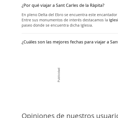
¿Por qué viajar a Sant Carles de la Ràpita?
En pleno Delta del Ebro se encuentra este encantador
Entre sus monumentos de interés destacamos la
Igle
paseo donde se encuentra dicha Iglesia.
¿Cuáles son las mejores fechas para viajar a Sant
16 de julio Virgen del Carmen.
25 de julio San Jaime.
8 de septiembre Mare de Déu de la Ràpita.
Publicidad
Opiniones de nuestros usuario