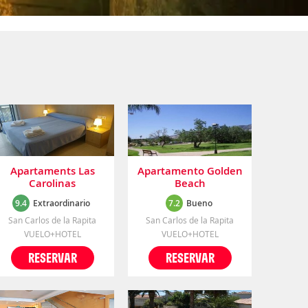
Apartaments Las
Apartamento Golden
Carolinas
Beach
9.4
Extraordinario
7.2
Bueno
San Carlos de la Rapita
San Carlos de la Rapita
VUELO+HOTEL
VUELO+HOTEL
RESERVAR
RESERVAR