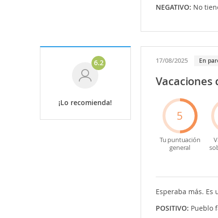
NEGATIVO:
No tien
17/08/2025
En par
6.2
Vacaciones 
¡Lo recomienda!
5
Tu puntuación
V
general
so
Esperaba más. Es u
POSITIVO:
Pueblo f