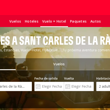
Vuelos
Hoteles
Paquetes
Autos
Vuelo + Hotel
ES A SANT CARLES DE LA R
os, Estancias, Vuelo+Hotel, Fly&Drive... ¡Tu próxima aventura comien
Vuelos
Fecha de salida
Vuelta
Habitaci