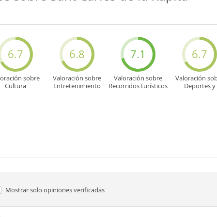
6.7
6.8
7.1
6.7
loración sobre
Valoración sobre
Valoración sobre
Valoración so
Cultura
Entretenimiento
Recorridos turísticos
Deportes y
aventuras
Mostrar solo
opiniones verificadas