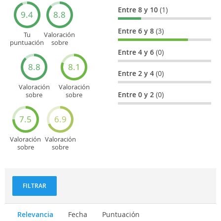
Entre 8 y 10
(1)
9.4
8.8
Entre 6 y 8
(3)
Tu
Valoración
puntuación
sobre
general
Cultura
Entre 4 y 6
(0)
8.8
8.1
Entre 2 y 4
(0)
Valoración
Valoración
Entre 0 y 2
(0)
sobre
sobre
Entretenimiento
Recorridos
turísticos
7.5
6.9
Valoración
Valoración
sobre
sobre
Deportes
Gastronomía
y
aventuras
FILTRAR
Relevancia
Fecha
Puntuación