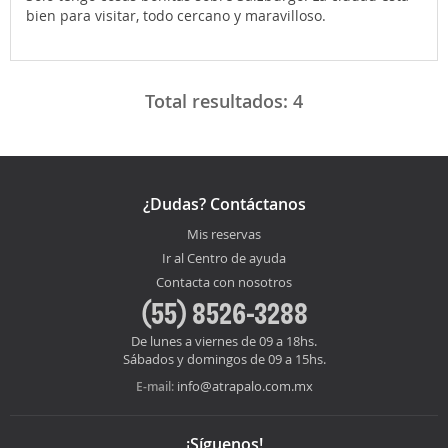
bien para visitar, todo cercano y maravilloso.
Total resultados:
4
¿Dudas? Contáctanos
Mis reservas
Ir al Centro de ayuda
Contacta con nosotros
(55) 8526-3288
De lunes a viernes de 09 a 18hs.
Sábados y domingos de 09 a 15hs.
info@atrapalo.com.mx
E-mail:
¡Síguenos!