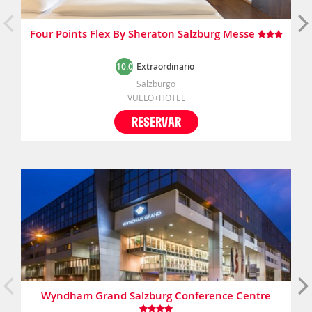
Four Points Flex By Sheraton Salzburg Messe
10.0
Extraordinario
Salzburgo
VUELO+HOTEL
RESERVAR
Wyndham Grand Salzburg Conference Centre