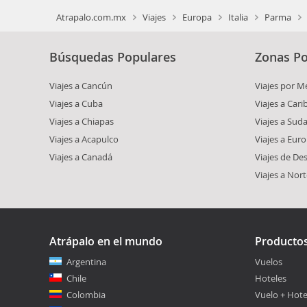
Atrapalo.com.mx
Viajes
Europa
Italia
Parma
Búsquedas Populares
Zonas Po
Viajes a Cancún
Viajes por M
Viajes a Cuba
Viajes a Car
Viajes a Chiapas
Viajes a Sud
Viajes a Acapulco
Viajes a Eur
Viajes a Canadá
Viajes de De
Viajes a Nor
Atrápalo en el mundo
Producto
Argentina
Vuelos
Chile
Hoteles
Colombia
Vuelo + Hote