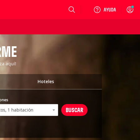
Login
RME
za aquí!
Hoteles
ones