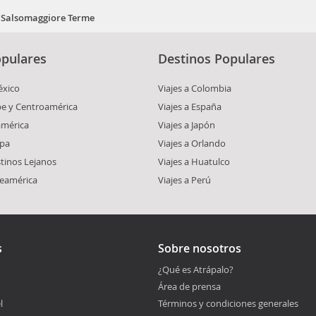
Salsomaggiore Terme
pulares
Destinos Populares
éxico
Viajes a Colombia
ibe y Centroamérica
Viajes a España
américa
Viajes a Japón
opa
Viajes a Orlando
stinos Lejanos
Viajes a Huatulco
teamérica
Viajes a Perú
s
Sobre nosotros
¿Qué es Atrápalo?
Área de prensa
l
Términos y condiciones generales