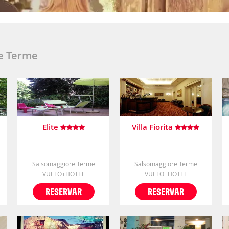
re Terme
Elite
Villa Fiorita
Salsomaggiore Terme
Salsomaggiore Terme
VUELO+HOTEL
VUELO+HOTEL
RESERVAR
RESERVAR