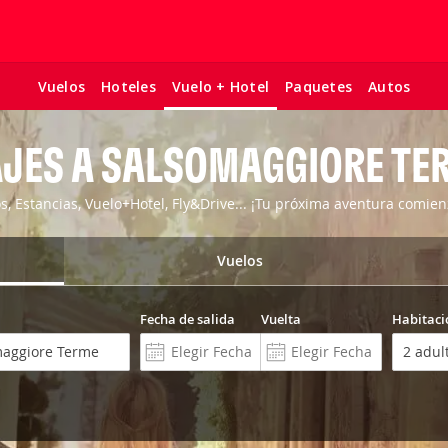
Vuelos
Hoteles
Paquetes
Autos
Vuelo + Hotel
AJES A SALSOMAGGIORE TE
os, Estancias, Vuelo+Hotel, Fly&Drive... ¡Tu próxima aventura comien
Vuelos
Fecha de salida
Vuelta
Habitaci