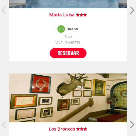
María Luisa
7.3
Bueno
Rute
VUELO+HOTEL
RESERVAR
Los Bronces