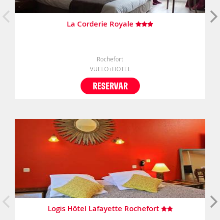
La Corderie Royale
Rochefort
VUELO+HOTEL
RESERVAR
Logis Hôtel Lafayette Rochefort