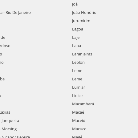
Joá
 - Rio De Janeiro
João Honório
Jurumirim
Lagoa
nde
Laje
ardoso
Lapa
s
Laranjeiras
ho
Leblon
Leme
be
Leme
Lumiar
o
Lídice
Macambará
axias
Macaé
 Junqueira
Maceió
o Morsing
Macuco
 Nicanor Pereira
Magé