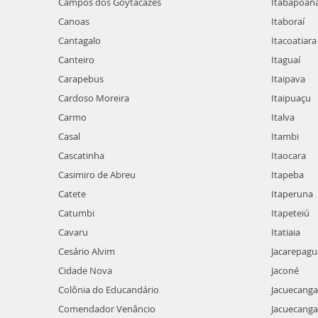
Campos dos Goytacazes
Itabapoan
Canoas
Itaboraí
Cantagalo
Itacoatiara
Canteiro
Itaguaí
Carapebus
Itaipava
Cardoso Moreira
Itaipuaçu
Carmo
Italva
Casal
Itambi
Cascatinha
Itaocara
Casimiro de Abreu
Itapeba
Catete
Itaperuna
Catumbi
Itapeteiú
Cavaru
Itatiaia
Cesário Alvim
Jacarepagu
Cidade Nova
Jaconé
Colônia do Educandário
Jacuecanga
Comendador Venâncio
Jacuecanga