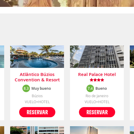
Atlântico Búzios
Real Palace Hotel
Convention & Resort
8.3
Muy bueno
7.4
Bueno
Búzios
Rio de Janeiro
VUELO+HOTEL
VUELO+HOTEL
RESERVAR
RESERVAR