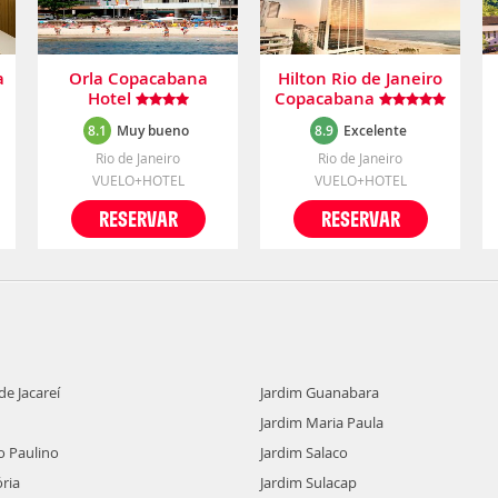
a
Orla Copacabana
Hilton Rio de Janeiro
Hotel
Copacabana
8.1
Muy bueno
8.9
Excelente
Rio de Janeiro
Rio de Janeiro
VUELO+HOTEL
VUELO+HOTEL
RESERVAR
RESERVAR
e Jacareí
Jardim Guanabara
Jardim Maria Paula
o Paulino
Jardim Salaco
ria
Jardim Sulacap