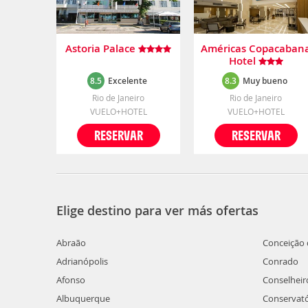
Astoria Palace
Américas Copacaban
Hotel
8.5
Excelente
8.3
Muy bueno
Rio de Janeiro
Rio de Janeiro
VUELO+HOTEL
VUELO+HOTEL
RESERVAR
RESERVAR
Elige destino para ver más ofertas
Abraão
Conceição d
Adrianópolis
Conrado
Afonso
Conselheir
Albuquerque
Conservató