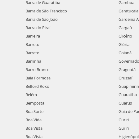
Barra de Guaratiba
Gamboa
Barra de São Francisco
Garatucaia
Barra de São João
Gardênia A
Barra do Piraí
Gargaú
Barreira
Glicério
Barreto
Glória
Barreto
Goianá
Barrinha
Governador
Barro Branco
Gragoatá
Baía Formosa
Grussaí
Belford Roxo
Guapimiri
Belém
Guaratiba
Bemposta
Guarus
Boa Sorte
Guia de Pa
Boa Vida
Guriri
Boa Vista
Guriri
Boa Vista
Higienópol