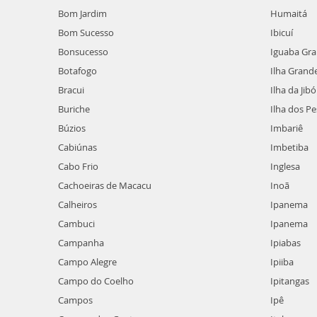
Bom Jardim
Humaitá
Bom Sucesso
Ibicuí
Bonsucesso
Iguaba Gr
Botafogo
Ilha Grand
Bracui
Ilha da Jibó
Buriche
Ilha dos P
Búzios
Imbariê
Cabiúnas
Imbetiba
Cabo Frio
Inglesa
Cachoeiras de Macacu
Inoã
Calheiros
Ipanema
Cambuci
Ipanema
Campanha
Ipiabas
Campo Alegre
Ipiiba
Campo do Coelho
Ipitangas
Campos
Ipê