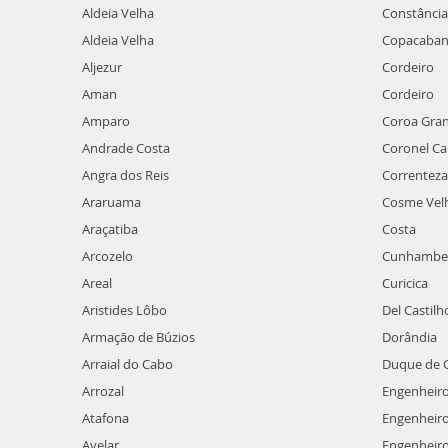
Aldeia Velha
Constância
Aldeia Velha
Copacabana
Aljezur
Cordeiro
Aman
Cordeiro
Amparo
Coroa Gra
Andrade Costa
Coronel C
Angra dos Reis
Correnteza
Araruama
Cosme Vel
Araçatiba
Costa
Arcozelo
Cunhambe
Areal
Curicica
Aristides Lôbo
Del Castilh
Armação de Búzios
Dorândia
Arraial do Cabo
Duque de C
Arrozal
Engenheiro
Atafona
Engenheir
Avelar
Engenheiro