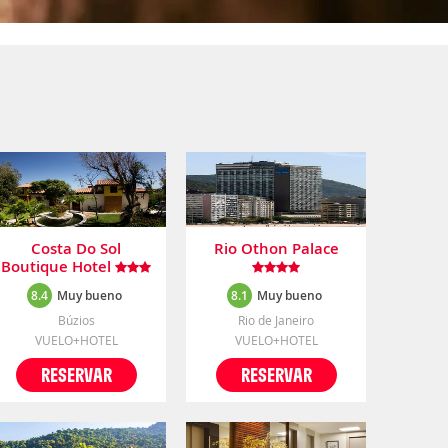
Costa Do Sol
Rio Othon Palace
Boutique Hotel
8.4
Muy bueno
8.1
Muy bueno
Búzios
Rio de Janeiro
VUELO+HOTEL
VUELO+HOTEL
RESERVAR
RESERVAR