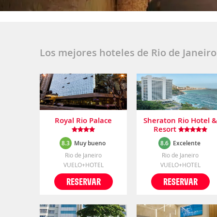
Los mejores hoteles de Rio de Janeiro
Royal Rio Palace
Sheraton Rio Hotel &
Resort
8.3
Muy bueno
8.6
Excelente
Rio de Janeiro
Rio de Janeiro
VUELO+HOTEL
VUELO+HOTEL
RESERVAR
RESERVAR