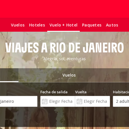
Vuelos
Hoteles
Paquetes
Autos
Vuelo + Hotel
VIAJES A RIO DE JANEIRO
Alegría, sol, aventuras
Vuelos
Fecha de salida
Vuelta
Habitaci