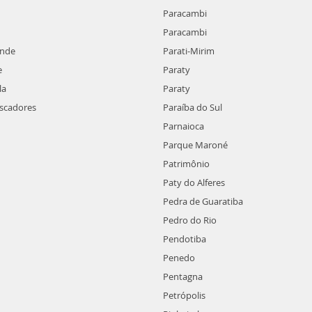
Paracambi
Paracambi
ande
Parati-Mirim
e
Paraty
la
Paraty
escadores
Paraíba do Sul
Parnaioca
Parque Maroné
Patrimônio
Paty do Alferes
Pedra de Guaratiba
Pedro do Rio
Pendotiba
Penedo
Pentagna
Petrópolis