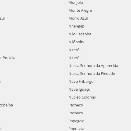
Monjolo
Monte Alegre
zul
Morro Azul
Nhangapi
Nilo Peçanha
Nilópolis
Niterói
 Portela
Niterói
Nossa Senhora da Aparecida
Nossa Senhora da Piedade
m
Nova Friburgo
Nova Iguaçu
Núcleo Colonial
cobaíba
Pacheco
Pacheco
Papagaio
is
Papucaia