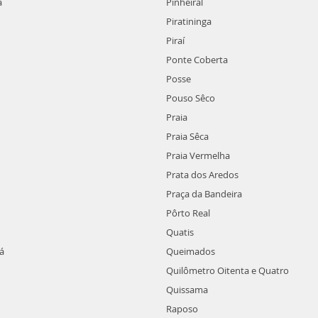
a
Pinheiral
Piratininga
Piraí
Ponte Coberta
Posse
Pouso Sêco
Praia
Praia Sêca
Praia Vermelha
Prata dos Aredos
Praça da Bandeira
Pôrto Real
Quatis
á
Queimados
Quilômetro Oitenta e Quatro
Quissama
Raposo