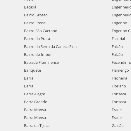
Bacaxá
Engenheiro
Bairro Grotão
Engenheiro
Bairro Posse
Engenho
Bairro São Caetano
Engenho Ce
Bairro da Prata
Escurial
Bairro da Serra da Caneca Fina
Falcão
Bairro do Imbuí
Falcão
Baixada Fluminense
Fazendinh
Banquete
Flamengo
Barra
Flecheira
Barra
Floriano
Barra Alegre
Fonseca
Barra Grande
Fonseca
Barra Mansa
Frade
Barra Mansa
Frade
Barra da Tijuca
Galeão