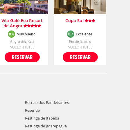
Vila Galé Eco Resort
Copa Sul
de Angra
8.4
Muy bueno
8.7
Excelente
Angra dos Reis
Rio de Janeiro
VUELO+HOTEL
VUELO+HOTEL
RESERVAR
RESERVAR
Recreio dos Bandeirantes
Resende
Restinga de Itapeba
Restinga de Jacarepaguá