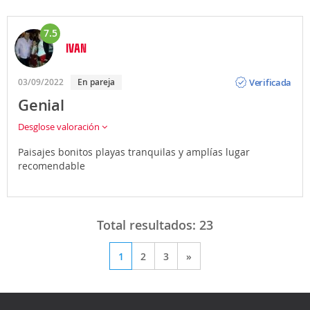
7.5
IVAN
Opinión
Verificada
03/09/2022
En pareja
Genial
Desglose valoración
Paisajes bonitos playas tranquilas y amplías lugar
recomendable
Total resultados:
23
1
2
3
»