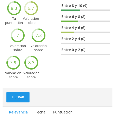
Entre 8 y 10
(9)
8.3
6.7
Entre 6 y 8
(8)
Tu
Valoración
puntuación
sobre
general
Cultura
Entre 4 y 6
(6)
7
7.3
Entre 2 y 4
(0)
Valoración
Valoración
Entre 0 y 2
(0)
sobre
sobre
Entretenimiento
Recorridos
turísticos
7.9
8.3
Valoración
Valoración
sobre
sobre
Deportes
Gastronomía
y
aventuras
FILTRAR
Relevancia
Fecha
Puntuación