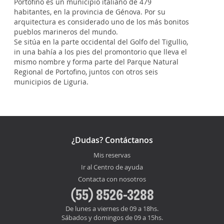
Portofino es un municipio italiano de 479
habitantes, en la provincia de Génova. Por su
arquitectura es considerado uno de los más bonitos
pueblos marineros del mundo.
Se sitúa en la parte occidental del Golfo del Tigullio,
in una bahía a los pies del promontorio que lleva el
mismo nombre y forma parte del Parque Natural
Regional de Portofino, juntos con otros seis
municipios de Liguria.
¿Dudas? Contáctanos
Mis reservas
Ir al Centro de ayuda
Contacta con nosotros
(55) 8526-3288
De lunes a viernes de 09 a 18hs.
Sábados y domingos de 09 a 15hs.