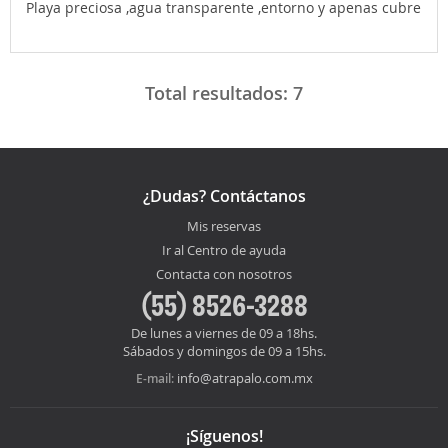
Playa preciosa ,agua transparente ,entorno y apenas cubre
Total resultados:
7
¿Dudas? Contáctanos
Mis reservas
Ir al Centro de ayuda
Contacta con nosotros
(55) 8526-3288
De lunes a viernes de 09 a 18hs.
Sábados y domingos de 09 a 15hs.
info@atrapalo.com.mx
E-mail:
¡Síguenos!