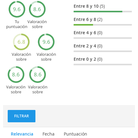
Entre 8 y 10
(5)
9.6
8.6
Entre 6 y 8
(2)
Tu
Valoración
puntuación
sobre
general
Cultura
Entre 4 y 6
(0)
6.8
9.6
Entre 2 y 4
(0)
Valoración
Valoración
Entre 0 y 2
(0)
sobre
sobre
Entretenimiento
Recorridos
turísticos
8.6
8.6
Valoración
Valoración
sobre
sobre
Deportes
Gastronomía
y
aventuras
FILTRAR
Relevancia
Fecha
Puntuación