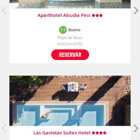
Aparthotel Alcudia Pins
7.5
Bueno
Playa de Muro
VUELO+HOTEL
RESERVAR
Las Gaviotas Suites Hotel