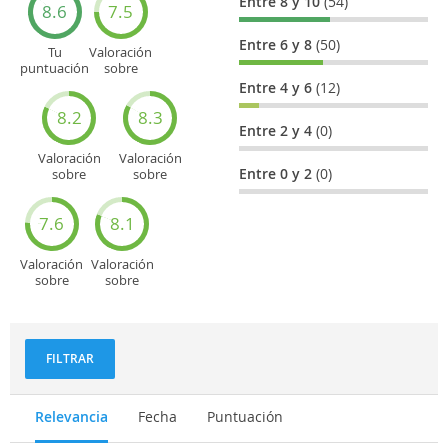
Entre 8 y 10
(54)
8.6
7.5
Entre 6 y 8
(50)
Tu
Valoración
puntuación
sobre
general
Cultura
Entre 4 y 6
(12)
8.2
8.3
Entre 2 y 4
(0)
Valoración
Valoración
Entre 0 y 2
(0)
sobre
sobre
Entretenimiento
Recorridos
turísticos
7.6
8.1
Valoración
Valoración
sobre
sobre
Deportes
Gastronomía
y
aventuras
FILTRAR
Relevancia
Fecha
Puntuación