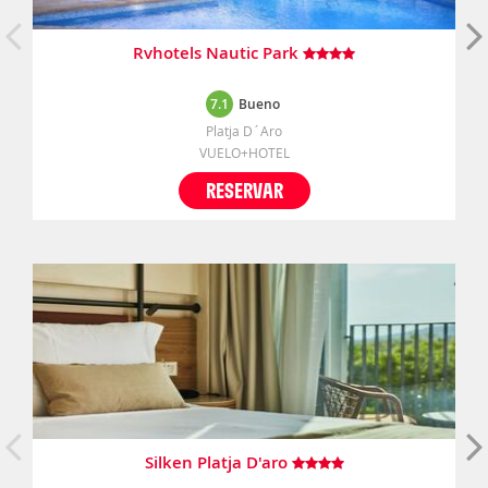
Rvhotels Nautic Park
7.1
Bueno
Platja D´Aro
VUELO+HOTEL
RESERVAR
Silken Platja D'aro