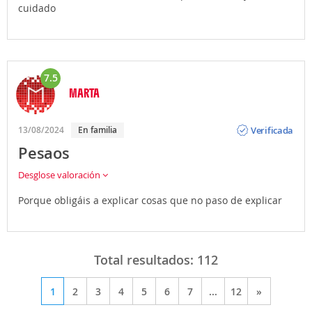
cuidado
7.5
MARTA
Opinión
Verificada
13/08/2024
En familia
Pesaos
Desglose valoración
Porque obligáis a explicar cosas que no paso de explicar
Total resultados:
112
1
2
3
4
5
6
7
...
12
»