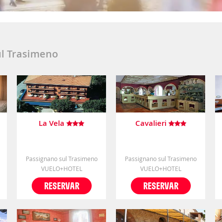
ul Trasimeno
La Vela
Cavalieri
Passignano sul Trasimeno
Passignano sul Trasimeno
VUELO+HOTEL
VUELO+HOTEL
RESERVAR
RESERVAR