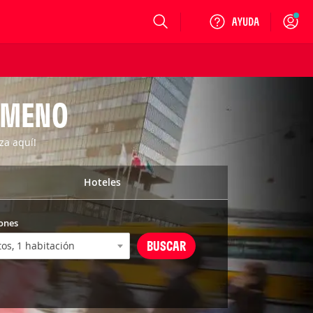
Login
SIMENO
za aquí!
Hoteles
ones