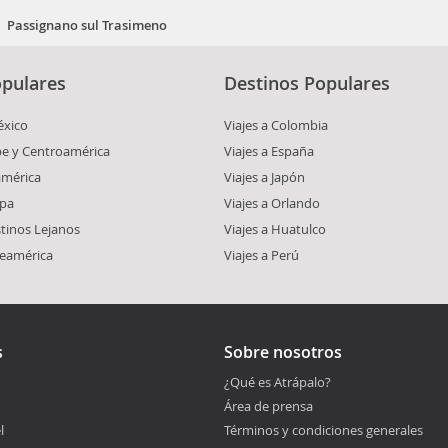
Passignano sul Trasimeno
pulares
Destinos Populares
éxico
Viajes a Colombia
ibe y Centroamérica
Viajes a España
américa
Viajes a Japón
opa
Viajes a Orlando
stinos Lejanos
Viajes a Huatulco
teamérica
Viajes a Perú
s
Sobre nosotros
¿Qué es Atrápalo?
Área de prensa
l
Términos y condiciones generales