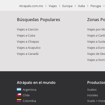
Atrapalo.com.mx
Viajes
Europa
Italia
Perugia
Búsquedas Populares
Zonas Po
Viajes a Cancún
Viajes por M
Viajes a Cuba
Viajes a Car
Viajes a Chiapas
Viajes a Sud
Viajes a Acapulco
Viajes a Eur
Viajes a Canadá
Viajes de De
Viajes a Nor
Atrápalo en el mundo
Producto
Argentina
Vuelos
Chile
Hoteles
Colombia
Vuelo + Hote