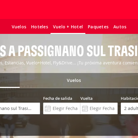
Vuelos
Hoteles
Paquetes
Autos
Vuelo + Hotel
S A PASSIGNANO SUL TRA
os, Estancias, Vuelo+Hotel, Fly&Drive... ¡Tu próxima aventura comien
Vuelos
Fecha de salida
Vuelta
Habitaci