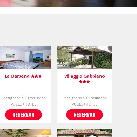
La Darsena
Villaggio Gabbiano
Passignano sul Trasimeno
Passignano sul Trasimeno
VUELO+HOTEL
VUELO+HOTEL
RESERVAR
RESERVAR