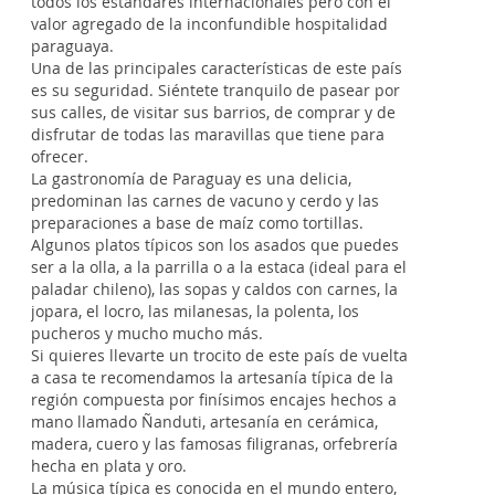
todos los estándares internacionales pero con el
valor agregado de la inconfundible hospitalidad
paraguaya.
Una de las principales características de este país
es su seguridad. Siéntete tranquilo de pasear por
sus calles, de visitar sus barrios, de comprar y de
disfrutar de todas las maravillas que tiene para
ofrecer.
La gastronomía de Paraguay es una delicia,
predominan las carnes de vacuno y cerdo y las
preparaciones a base de maíz como tortillas.
Algunos platos típicos son los asados que puedes
ser a la olla, a la parrilla o a la estaca (ideal para el
paladar chileno), las sopas y caldos con carnes, la
jopara, el locro, las milanesas, la polenta, los
pucheros y mucho mucho más.
Si quieres llevarte un trocito de este país de vuelta
a casa te recomendamos la artesanía típica de la
región compuesta por finísimos encajes hechos a
mano llamado Ñanduti, artesanía en cerámica,
madera, cuero y las famosas filigranas, orfebrería
hecha en plata y oro.
La música típica es conocida en el mundo entero,