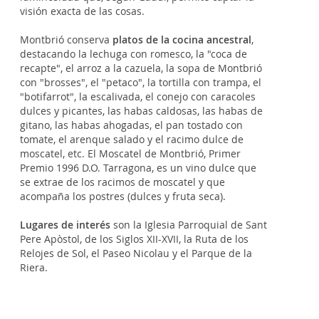
visión exacta de las cosas.
Montbrió conserva
platos de la cocina ancestral
,
destacando la lechuga con romesco, la "coca de
recapte", el arroz a la cazuela, la sopa de Montbrió
con "brosses", el "petaco", la tortilla con trampa, el
"botifarrot", la escalivada, el conejo con caracoles
dulces y picantes, las habas caldosas, las habas de
gitano, las habas ahogadas, el pan tostado con
tomate, el arenque salado y el racimo dulce de
moscatel, etc. El Moscatel de Montbrió, Primer
Premio 1996 D.O. Tarragona, es un vino dulce que
se extrae de los racimos de moscatel y que
acompaña los postres (dulces y fruta seca).
Lugares de interés
son la Iglesia Parroquial de Sant
Pere Apòstol, de los Siglos XII-XVII, la Ruta de los
Relojes de Sol, el Paseo Nicolau y el Parque de la
Riera.