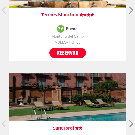
Termes Montbrió
7.6
Bueno
Montbrió del Camp
VUELO+HOTEL
RESERVAR
Sant Jordi