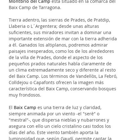
Montbrió del Camp
está situado en la comarca del
Baix Camp de Tarragona.
Tierra adentro, las sierras de Prades, de Pratdip,
Llaberia o L´Argentera; desde unas alturas
suficientes, sus miradores invitan a dominar una
importante extensión de mar con la tierra adherida
a él. Ganados los altiplanos, podremos admirar
paisajes inesperados, como los de los alrededores
de la villa de Prades, donde el aspecto de los
pequeños prados naturales habla claramente de
un clima extremadamente seco y diferente al resto
del Baix Camp. Los términos de Vandellòs, La Febró,
Colldejou o Capafonts ofrecen la imagen más
característica del Baix Camp, conservando bosques
muy frondosos.
El
Baix Camp
es una tierra de luz y claridad,
siempre animada por un viento -el "serè" o
"mestral"-, que dispersa nieblas y nubarrones y
asegura con ello un cielo cristalino casi todos los
días del año. Este viento también aporta la
luminosidad que, según Gaudí, permite captar la