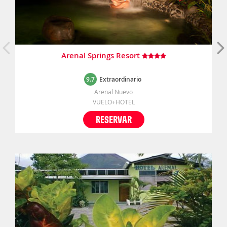
Arenal Springs Resort
9.7
Extraordinario
Arenal Nuevo
VUELO+HOTEL
RESERVAR