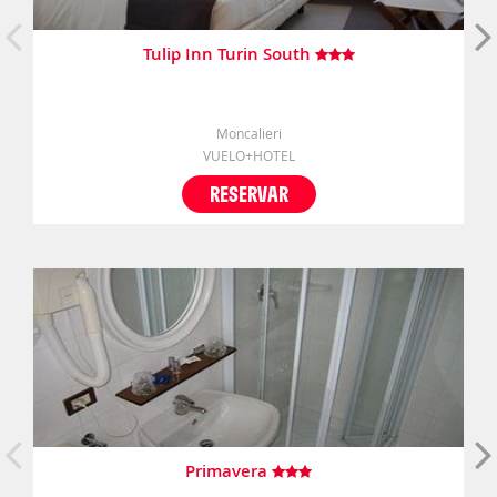
Tulip Inn Turin South
Moncalieri
VUELO+HOTEL
RESERVAR
Primavera