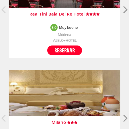
Real Fini Baia Del Re Hotel
8.0
Muy bueno
Módena
VUELO+HOTEL
RESERVAR
Milano