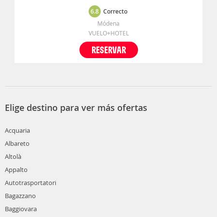
6.8
Correcto
Módena
VUELO+HOTEL
RESERVAR
Elige destino para ver más ofertas
Acquaria
Albareto
Altolà
Appalto
Autotrasportatori
Bagazzano
Baggiovara