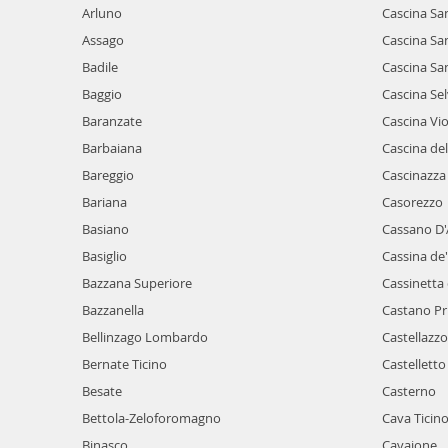
Arluno
Cascina Sa
Assago
Cascina Sa
Badile
Cascina Sa
Baggio
Cascina Se
Baranzate
Cascina Vi
Barbaiana
Cascina del
Bareggio
Cascinazza
Bariana
Casorezzo
Basiano
Cassano D
Basiglio
Cassina de
Bazzana Superiore
Cassinetta
Bazzanella
Castano P
Bellinzago Lombardo
Castellazzo
Bernate Ticino
Castelletto
Besate
Casterno
Bettola-Zeloforomagno
Cava Ticin
Binasco
Cavaione