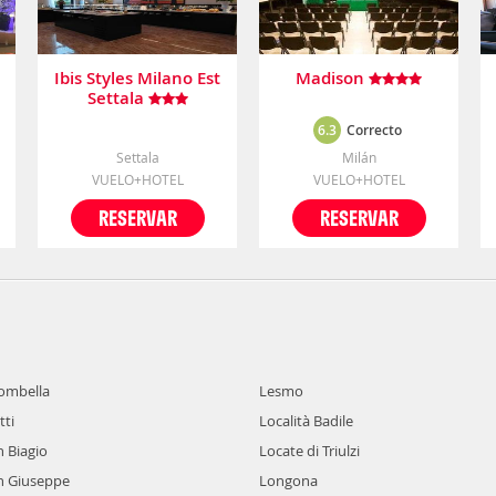
Ibis Styles Milano Est
Madison
Settala
6.3
Correcto
Settala
Milán
VUELO+HOTEL
VUELO+HOTEL
RESERVAR
RESERVAR
ombella
Lesmo
tti
Località Badile
n Biagio
Locate di Triulzi
n Giuseppe
Longona