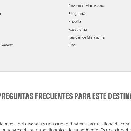
Pozzuolo Martesana
a
Pregnana
Ravello
Rescaldina
Residence Malaspina
l Seveso
Rho
PREGUNTAS FRECUENTES PARA ESTE DESTIN
a moda, del diseño. Es una ciudad dinámica, actual, llena de creati
a empaparse de su ritmo dinámico, de su ambiente. Es una ciudad e