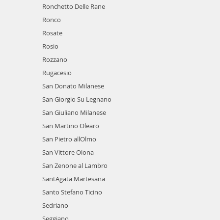
Ronchetto Delle Rane
Ronco
Rosate
Rosio
Rozzano
Rugacesio
San Donato Milanese
San Giorgio Su Legnano
San Giuliano Milanese
San Martino Olearo
San Pietro allOlmo
San Vittore Olona
San Zenone al Lambro
SantAgata Martesana
Santo Stefano Ticino
Sedriano
Seggiano