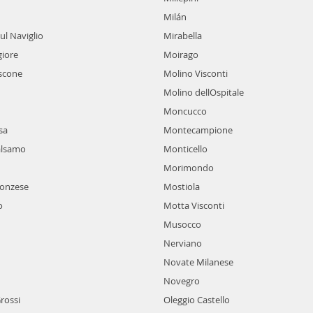
Milán
ul Naviglio
Mirabella
iore
Moirago
scone
Molino Visconti
Molino dellOspitale
Moncucco
sa
Montecampione
Balsamo
Monticello
Morimondo
onzese
Mostiola
o
Motta Visconti
Musocco
Nerviano
Novate Milanese
Novegro
rossi
Oleggio Castello