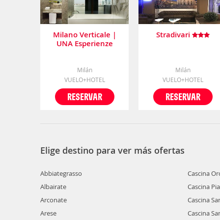
Milano Verticale |
Stradivari
UNA Esperienze
Milán
Milán
VUELO+HOTEL
VUELO+HOTEL
RESERVAR
RESERVAR
Elige destino para ver más ofertas
Abbiategrasso
Cascina Or
Albairate
Cascina Pia
Arconate
Cascina Sa
Arese
Cascina Sa