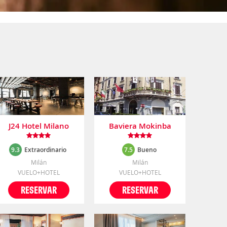
J24 Hotel Milano
Baviera Mokinba
9.3
Extraordinario
7.5
Bueno
Milán
Milán
VUELO+HOTEL
VUELO+HOTEL
RESERVAR
RESERVAR