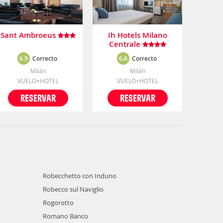
Sant Ambroeus
Ih Hotels Milano
Centrale
6.9
Correcto
6.6
Correcto
Milán
Milán
VUELO+HOTEL
VUELO+HOTEL
RESERVAR
RESERVAR
Robecchetto con Induno
Robecco sul Naviglio
Rogorotto
Romano Banco