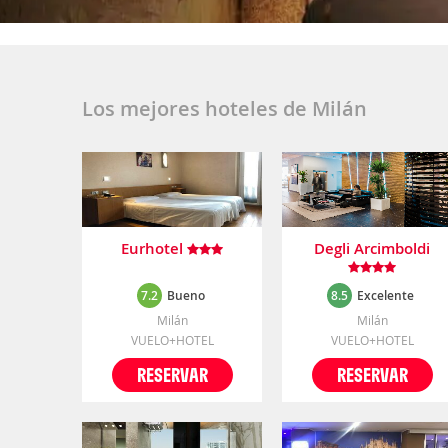
Los mejores hoteles de Milán
Eurhotel
Degli Arcimboldi
7.2
Bueno
8.5
Excelente
Milán
Milán
VUELO+HOTEL
VUELO+HOTEL
RESERVAR
RESERVAR