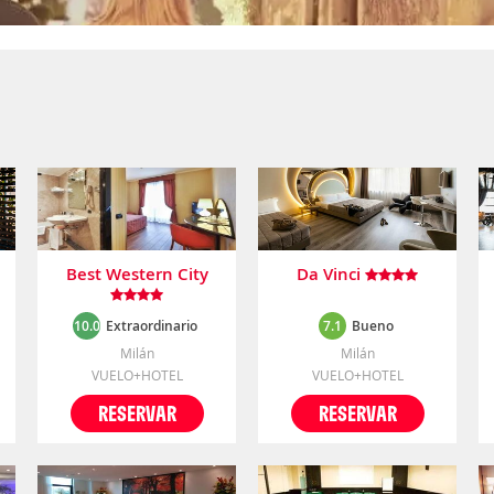
Best Western City
Da Vinci
10.0
Extraordinario
7.1
Bueno
Milán
Milán
VUELO+HOTEL
VUELO+HOTEL
RESERVAR
RESERVAR