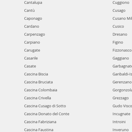
Cantalupa
Cuggiono
Cantù
Cusago
Caponago
Cusano Mi
Cardano
Cusico
Carpenzago
Dresano
Carpiano
Figino
Carugate
Fizzonasco
Casarile
Gaggiano
Casate
Garbagnat
Cascina Biscia
Garibaldi-I
Cascina Bruciata
Gerenzano
Cascina Colombaia
Gorgonzol
Cascina Crivella
Grezzago
Cascina Cusago di Sotto
Gudo Visco
Cascina Donato del Conte
Incugnate
Cascina Fabriziana
Introini
Cascina Faustina
Inveruno