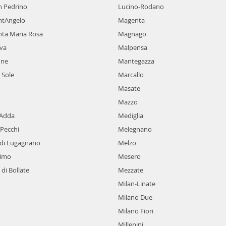
n Pedrino
Lucino-Rodano
ntAngelo
Magenta
nta Maria Rosa
Magnago
lva
Malpensa
one
Mantegazza
 Sole
Marcallo
Masate
Mazzo
'Adda
Mediglia
'Pecchi
Melegnano
 di Lugagnano
Melzo
rimo
Mesero
 di Bollate
Mezzate
Milan-Linate
Milano Due
o
Milano Fiori
Millepini