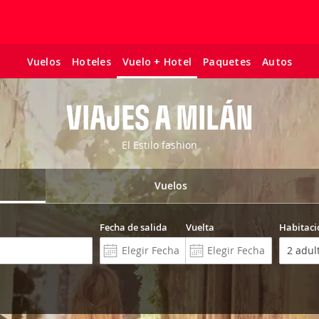
Vuelos
Hoteles
Paquetes
Autos
Vuelo + Hotel
VIAJES A MILÁN
El Estilo fashion
Vuelos
Fecha de salida
Vuelta
Habitaci