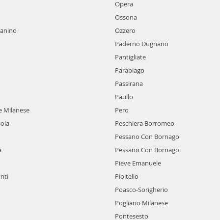
Opera
Ossona
lanino
Ozzero
Paderno Dugnano
Pantigliate
Parabiago
Passirana
Paullo
e Milanese
Pero
sola
Peschiera Borromeo
Pessano Con Bornago
a
Pessano Con Bornago
Pieve Emanuele
nti
Pioltello
Poasco-Sorigherio
Pogliano Milanese
Pontesesto