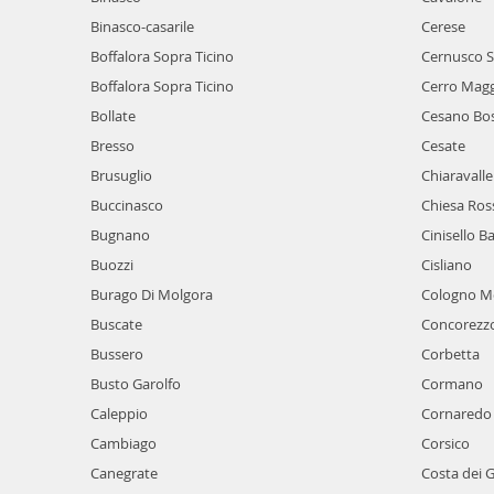
Binasco-casarile
Cerese
Boffalora Sopra Ticino
Cernusco S
Boffalora Sopra Ticino
Cerro Magg
Bollate
Cesano Bo
Bresso
Cesate
Brusuglio
Chiaravalle
Buccinasco
Chiesa Ros
Bugnano
Cinisello 
Buozzi
Cisliano
Burago Di Molgora
Cologno M
Buscate
Concorezz
Bussero
Corbetta
Busto Garolfo
Cormano
Caleppio
Cornaredo
Cambiago
Corsico
Canegrate
Costa dei G