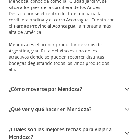
Mendoza
, conocida como la "Ciudad Jardín", se
sitúa a los pies de la cordillera de los Andes.
Destaca por se el centro del turismo hacia la
cordillera andina y el cerro Aconcagua. Cuenta con
el
Parque Provincial Aconcagua
, la montaña más
alta de América.
Mendoza
es el primer productor de vinos de
Argentina, y su Ruta del Vino es uno de los
atractivos donde se pueden recorrer distintas
bodegas degustando todos los vinos producidos
allí.
¿Cómo moverse por Mendoza?
Existen varias alternativas para llegar a Mendoza.
Por un lado, puedes coger el avión hasta llegar al
¿Qué ver y qué hacer en Mendoza?
Aeropuerto Internacional Francisco Gabrielli,
más
conocido como
El Plumerillo
, que es el aeropuerto
Si te decides por ir a Mendoza ¡prepárate! ¡hay
de Mendoza. Por otro, puedes ir por tierra. Aunque
muchas cosa que ver! En primer lugar te
¿Cuáles son las mejores fechas para viajar a
hay muchas posibilidades para llegar a la ciudad,
recomedamos que visites la
Área Fundacional
de la
Mendoza?
las principales vís de acceso son las rutas
ciudad donde encontrarás los vestigios de los