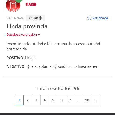
MARIO
Opinión
Verificada
25/04/2026
En pareja
Linda provincia
Desglose valoración
Recorrimos la ciudad e hicimos muchas cosas. Ciudad
entretenida
POSITIVO:
Limpia
NEGATIVO:
Que aceptan a flybondi como linea aerea
Total resultados:
96
1
2
3
4
5
6
7
...
10
»