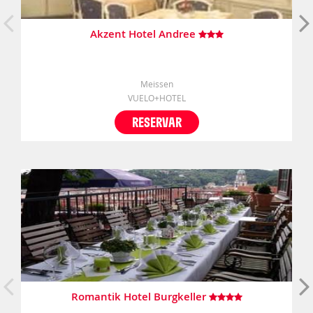
Akzent Hotel Andree
Meissen
VUELO+HOTEL
RESERVAR
Romantik Hotel Burgkeller