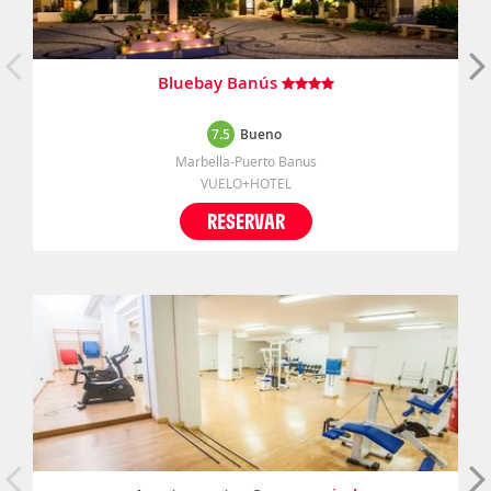
Bluebay Banús
7.5
Bueno
Marbella-Puerto Banus
VUELO+HOTEL
RESERVAR