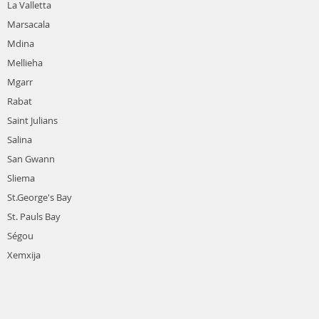
La Valletta
Marsacala
Mdina
Mellieha
Mgarr
Rabat
Saint Julians
Salina
San Gwann
Sliema
St.George's Bay
St. Pauls Bay
Ségou
Xemxija