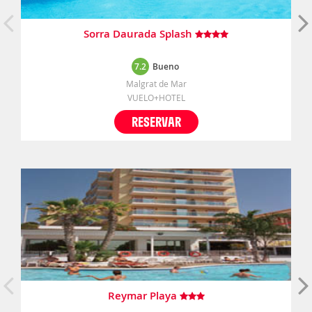
Sorra Daurada Splash
7.2
Bueno
Malgrat de Mar
VUELO+HOTEL
RESERVAR
Reymar Playa