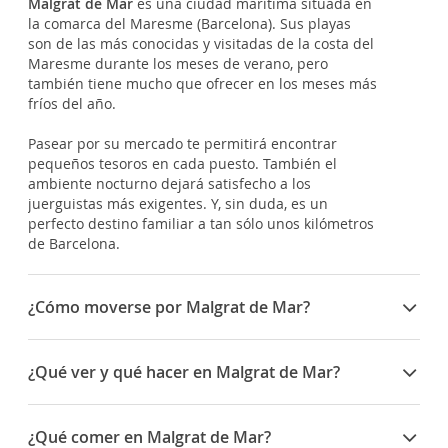
Malgrat de Mar
es una ciudad marítima situada en
la comarca del Maresme (Barcelona). Sus playas
son de las más conocidas y visitadas de la costa del
Maresme durante los meses de verano, pero
también tiene mucho que ofrecer en los meses más
fríos del año.
Pasear por su mercado te permitirá encontrar
pequeños tesoros en cada puesto. También el
ambiente nocturno dejará satisfecho a los
juerguistas más exigentes. Y, sin duda, es un
perfecto destino familiar a tan sólo unos kilómetros
de Barcelona.
¿Cómo moverse por Malgrat de Mar?
Malgrat dispone de
estación de tren
, por lo que es
muy fácil y rápido llegar desde cualquiera de las
¿Qué ver y qué hacer en Malgrat de Mar?
dos capitales cercanas que tiene, tanto
Barcelona
como
Girona
.
Malgrat es conocida en la zona por albergar la
mayor oferta de ocio de verano de la comarca del
¿Qué comer en Malgrat de Mar?
Las comunicaciones con ambos aeropuertos
Maresme.