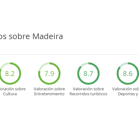
os sobre Madeira
8.2
7.9
8.7
8.6
loración sobre
Valoración sobre
Valoración sobre
Valoración so
Cultura
Entretenimiento
Recorridos turísticos
Deportes y
aventuras