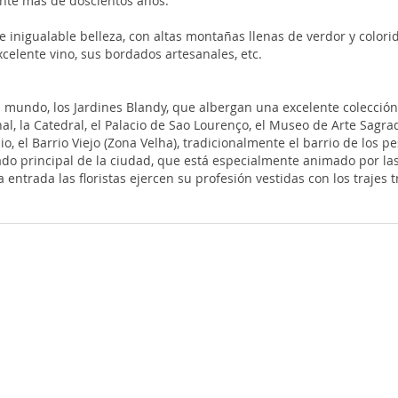
ante más de doscientos años.
 inigualable belleza, con altas montañas llenas de verdor y colori
excelente vino, sus bordados artesanales, etc.
 mundo, los Jardines Blandy, que albergan una excelente colección 
al, la Catedral, el Palacio de Sao Lourenço, el Museo de Arte Sagra
o, el Barrio Viejo (Zona Velha), tradicionalmente el barrio de los p
cado principal de la ciudad, que está especialmente animado por l
ntrada las floristas ejercen su profesión vestidas con los trajes t
la capital, concilia su vocación de estancia de turismo, con una fue
con los bordados y objetos de mimbre, que constituyen verdaderas ob
ulga el nombre y el sabor de la isla por todo el mundo. Merece la
ensa playa, de arenas con propiedades terapéuticas. En Vila Baleira,