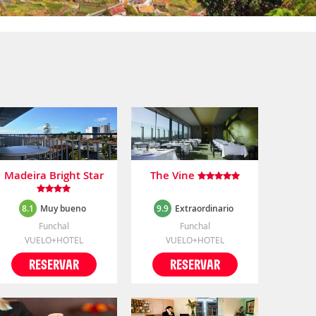
Madeira Bright Star
The Vine
8.1
Muy bueno
9.9
Extraordinario
Funchal
Funchal
VUELO+HOTEL
VUELO+HOTEL
RESERVAR
RESERVAR