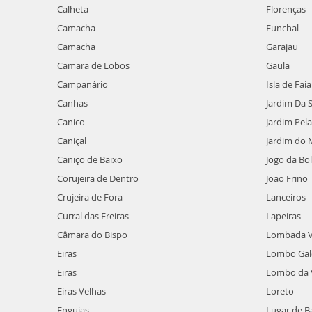
Calheta
Florenças
Camacha
Funchal
Camacha
Garajau
Camara de Lobos
Gaula
Campanário
Isla de Faia
Canhas
Jardim Da 
Canico
Jardim Pel
Caniçal
Jardim do 
Caniço de Baixo
Jogo da Bo
Corujeira de Dentro
João Frino
Crujeira de Fora
Lanceiros
Curral das Freiras
Lapeiras
Câmara do Bispo
Lombada V
Eiras
Lombo Gal
Eiras
Lombo da 
Eiras Velhas
Loreto
Enguias
Lugar de B