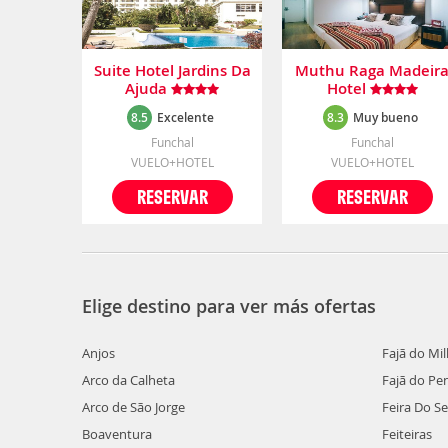
Suite Hotel Jardins Da
Muthu Raga Madeir
Ajuda
Hotel
8.5
Excelente
8.3
Muy bueno
Funchal
Funchal
VUELO+HOTEL
VUELO+HOTEL
RESERVAR
RESERVAR
Elige destino para ver más ofertas
Anjos
Fajã do Mi
Arco da Calheta
Fajã do Pe
Arco de São Jorge
Feira Do Se
Boaventura
Feiteiras