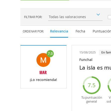
FILTRAR POR:
Filtrar por:
Relevancia
Fecha
Puntuació
ORDENAR POR:
15/08/2025
En fam
7.0
Funchal
La isla es m
MAR
¡Lo recomienda!
7.5
Tu puntuación
V
general
so