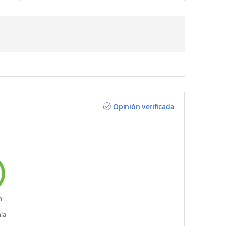
Opinión verificada
n
ía