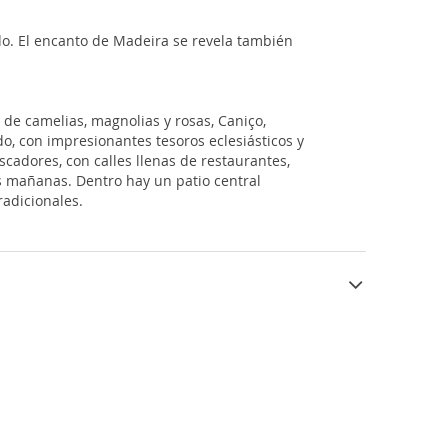
do. El encanto de Madeira se revela también
de camelias, magnolias y rosas, Caniço,
do, con impresionantes tesoros eclesiásticos y
escadores, con calles llenas de restaurantes,
as mañanas. Dentro hay un patio central
radicionales.
rte oferta cultural reveladora de su historia,
ras maestras, así como el famoso Madeira, vino
 pena descubrir la isla Porto Santo, muy
 la pintoresca villa capital, visita la casa