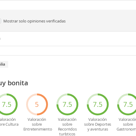
Mostrar solo
opiniones verificadas
n
ilia
uy bonita
7.5
5
7.5
7.5
7.5
aloración
Valoración
Valoración
Valoración
Valoració
bre Cultura
sobre
sobre
sobre Deportes
sobre
Entretenimiento
Recorridos
y aventuras
Gastronom
turísticos