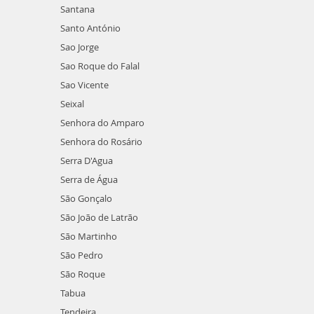
Santana
Santo António
Sao Jorge
Sao Roque do Falal
Sao Vicente
Seixal
Senhora do Amparo
Senhora do Rosário
Serra D'Agua
Serra de Água
São Gonçalo
São João de Latrão
São Martinho
São Pedro
São Roque
Tabua
Tendeira