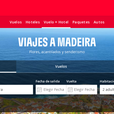
Vuelos
Hoteles
Paquetes
Autos
Vuelo + Hotel
VIAJES A MADEIRA
Flores, acantilados y senderismo
Vuelos
Fecha de salida
Vuelta
Habitaci