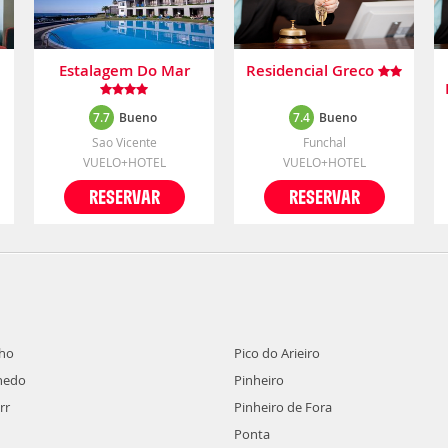
a
Estalagem Do Mar
Residencial Greco
7.7
Bueno
7.4
Bueno
Sao Vicente
Funchal
VUELO+HOTEL
VUELO+HOTEL
RESERVAR
RESERVAR
lho
Pico do Arieiro
nedo
Pinheiro
rr
Pinheiro de Fora
Ponta