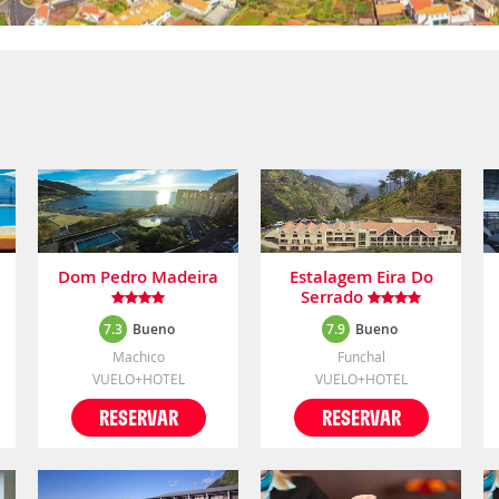
Dom Pedro Madeira
Estalagem Eira Do
Serrado
7.3
Bueno
7.9
Bueno
Machico
Funchal
VUELO+HOTEL
VUELO+HOTEL
RESERVAR
RESERVAR