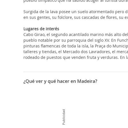
pueblo simpático que ha sabido acoger al turista dur
Surgida de la lava posee un suelo atormentado pero de
en sus gentes, su folclore, sus cascadas de flores, su 
Lugares de interés
Cabo Girao, el segundo acantilado marino más alto del
pueblo notable por su parroquia del siglo XV. En Funch
pinturas flamencas de toda la isla, la Praça do Municipi
talleres y tiendas, el Mercado dos Lavradores, el mer
rodeado de puestos que venden fruta y verduras. En la e
¿Qué ver y qué hacer en Madeira?
Situada frente a una amplia y abrigada bahía, Funchal, 
a la que no falta el brillo de las fiestas. Deléitate 
generoso que desde hace más de cuatrocientos años div
llana comparada con la isla principal. Te espera una ext
Publicidad
donde vivió el navegante Cristóvão Colombo.