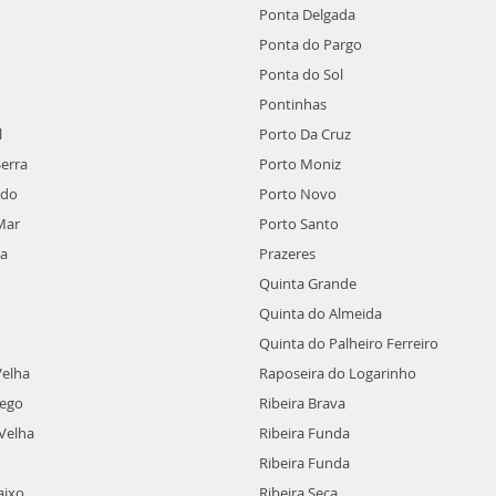
Ponta Delgada
Ponta do Pargo
Ponta do Sol
Pontinhas
l
Porto Da Cruz
Serra
Porto Moniz
ado
Porto Novo
Mar
Porto Santo
la
Prazeres
Quinta Grande
Quinta do Almeida
Quinta do Palheiro Ferreiro
elha
Raposeira do Logarinho
ego
Ribeira Brava
Velha
Ribeira Funda
Ribeira Funda
aixo
Ribeira Seca