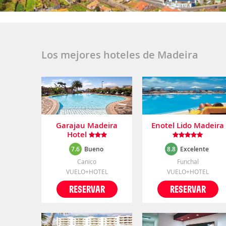
Los mejores hoteles de Madeira
Garajau Madeira
Enotel Lido Madeira
Hotel
7.6
Bueno
8.8
Excelente
Canico
Funchal
VUELO+HOTEL
VUELO+HOTEL
RESERVAR
RESERVAR