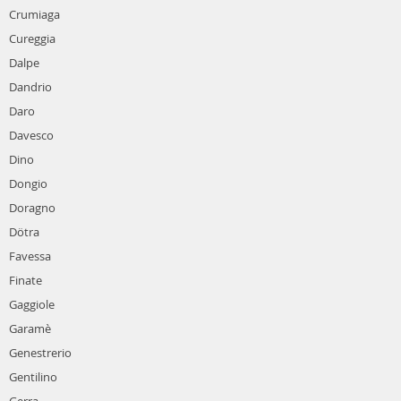
Crumiaga
Cureggia
Dalpe
Dandrio
Daro
Davesco
Dino
Dongio
Doragno
Dötra
Favessa
Finate
Gaggiole
Garamè
Genestrerio
Gentilino