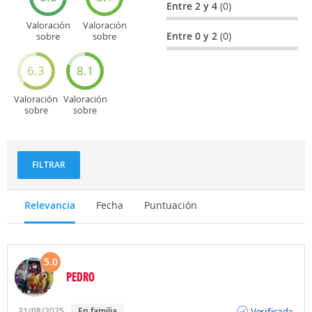
Entre 2 y 4
(0)
Valoración
Valoración
Entre 0 y 2
(0)
sobre
sobre
Entretenimiento
Recorridos
turísticos
6.3
8.1
Valoración
Valoración
sobre
sobre
Deportes
Gastronomía
y
aventuras
FILTRAR
Relevancia
Fecha
Puntuación
5.0
PEDRO
Opinión
Verificada
31/08/2025
En familia