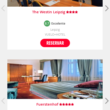
The Westin Leipzig
8.7
Excelente
Leipzig
VUELO+HOTEL
RESERVAR
Fuerstenhof